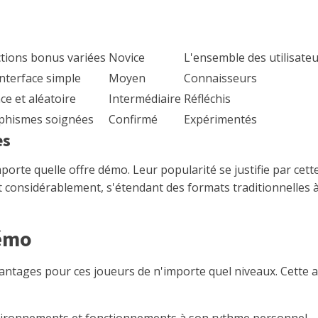
nctions bonus variées
Novice
L'ensemble des utilisate
interface simple
Moyen
Connaisseurs
e et aléatoire
Intermédiaire
Réfléchis
raphismes soignées
Confirmé
Expérimentés
es
orte quelle offre démo. Leur popularité se justifie par cette
onsidérablement, s'étendant des formats traditionnelles à 
Démo
antages pour ces joueurs de n'importe quel niveaux. Cette
vironnements et fonctionnements à son rythme personnel