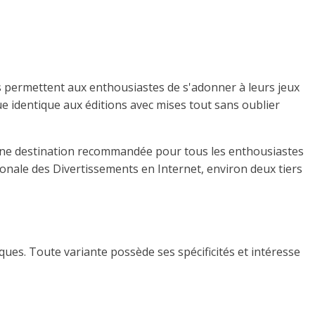
es permettent aux enthousiastes de s'adonner à leurs jeux
e identique aux éditions avec mises tout sans oublier
ne destination recommandée pour tous les enthousiastes
ionale des Divertissements en Internet, environ deux tiers
ques. Toute variante possède ses spécificités et intéresse