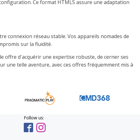
ne configuration. Ce format HTML5 assure une adaptation
otre connexion réseau stable. Vos appareils nomades de
romis sur la fluidité.
e offre d'acquérir une expertise robuste, de cerner ses
pour une telle aventure, avec ces offres fréquemment mis à
Follow us: