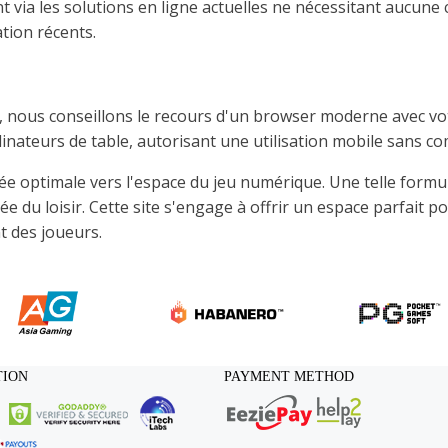
nt via les solutions en ligne actuelles ne nécessitant aucu
tion récents.
es, nous conseillons le recours d'un browser moderne avec v
teurs de table, autorisant une utilisation mobile sans comp
e optimale vers l'espace du jeu numérique. Une telle formul
e du loisir. Cette site s'engage à offrir un espace parfait 
t des joueurs.
TION
PAYMENT METHOD