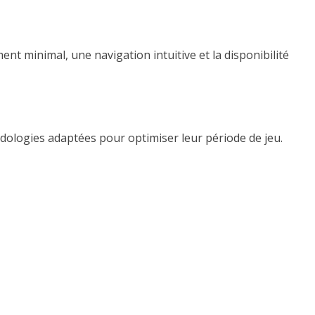
t minimal, une navigation intuitive et la disponibilité
dologies adaptées pour optimiser leur période de jeu.