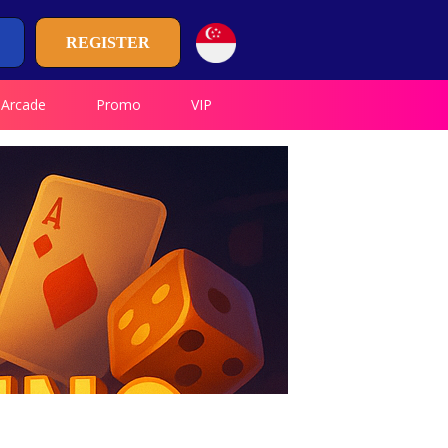
REGISTER
Arcade
Promo
VIP