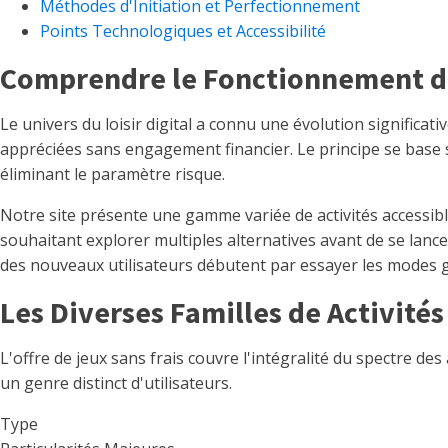
Méthodes d'Initiation et Perfectionnement
Points Technologiques et Accessibilité
Comprendre le Fonctionnement de
Le univers du loisir digital a connu une évolution significati
appréciées sans engagement financier. Le principe se base s
éliminant le paramètre risque.
Notre site présente une gamme variée de activités accessi
souhaitant explorer multiples alternatives avant de se lance
des nouveaux utilisateurs débutent par essayer les modes gr
Les Diverses Familles de Activités
L'offre de jeux sans frais couvre l'intégralité du spectre d
un genre distinct d'utilisateurs.
Type