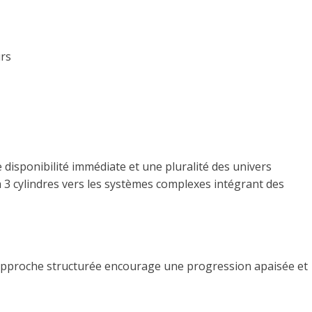
urs
 disponibilité immédiate et une pluralité des univers
3 cylindres vers les systèmes complexes intégrant des
 approche structurée encourage une progression apaisée et