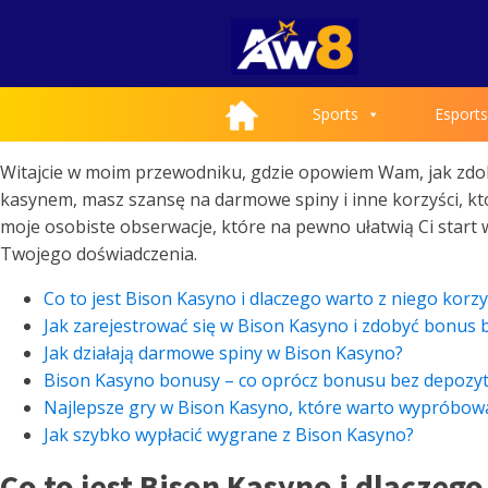
Sports
Esports
Witajcie w moim przewodniku, gdzie opowiem Wam, jak zdob
kasynem, masz szansę na darmowe spiny i inne korzyści, kt
moje osobiste obserwacje, które na pewno ułatwią Ci start w
Twojego doświadczenia.
Co to jest Bison Kasyno i dlaczego warto z niego korz
Jak zarejestrować się w Bison Kasyno i zdobyć bonus 
Jak działają darmowe spiny w Bison Kasyno?
Bison Kasyno bonusy – co oprócz bonusu bez depozy
Najlepsze gry w Bison Kasyno, które warto wypróbow
Jak szybko wypłacić wygrane z Bison Kasyno?
Co to jest Bison Kasyno i dlaczego