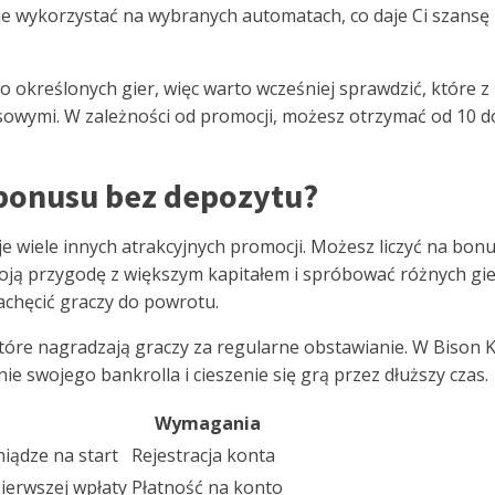
z je wykorzystać na wybranych automatach, co daje Ci szans
kreślonych gier, więc warto wcześniej sprawdzić, które z n
usowymi. W zależności od promocji, możesz otrzymać od 10 
 bonusu bez depozytu?
 wiele innych atrakcyjnych promocji. Możesz liczyć na bonu
woją przygodę z większym kapitałem i spróbować różnych gi
achęcić graczy do powrotu.
które nagradzają graczy za regularne obstawianie. W Bison 
 swojego bankrolla i cieszenie się grą przez dłuższy czas.
Wymagania
iądze na start
Rejestracja konta
ierwszej wpłaty
Płatność na konto