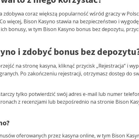
ra zdobywa coraz większą popularność wśród graczy w Polsc
ie. Co więcej, Bison Kasyno stawia na bezpieczeństwo i wygo
ich bonusy, w tym Bison Kasyno bonus bez depozytu, przyci
syno i zdobyć bonus bez depozytu
przejść na stronę kasyna, kliknąć przycisk „Rejestracja” i w
ranych. Po zakończeniu rejestracji, otrzymasz dostęp do 
tarczy tylko potwierdzić swój adres e-mail lub numer tele
ronach z recenzjami lub bezpośrednio na stronie Bison Ka
no?
nusów oferowanych przez kasyna online, w tym Bison Kasyn