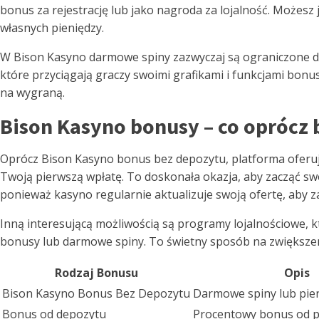
bonus za rejestrację lub jako nagroda za lojalność. Możes
własnych pieniędzy.
W Bison Kasyno darmowe spiny zazwyczaj są ograniczone do o
które przyciągają graczy swoimi grafikami i funkcjami bon
na wygraną.
Bison Kasyno bonusy – co oprócz
Oprócz Bison Kasyno bonus bez depozytu, platforma oferuje
Twoją pierwszą wpłatę. To doskonała okazja, aby zacząć s
ponieważ kasyno regularnie aktualizuje swoją ofertę, aby z
Inną interesującą możliwością są programy lojalnościowe, 
bonusy lub darmowe spiny. To świetny sposób na zwiększenie
Rodzaj Bonusu
Opis
Bison Kasyno Bonus Bez Depozytu
Darmowe spiny lub pien
Bonus od depozytu
Procentowy bonus od p