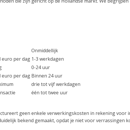
thoden die zijn gericht op de Hollandse markt. We begrijpen d
Onmiddellijk
d euro per dag
1-3 werkdagen
g
0-24 uur
d euro per dag
Binnen 24 uur
ximum
drie tot vijf werkdagen
nsactie
één tot twee uur
ctureert geen enkele verwerkingskosten in rekening voor inz
idelijk bekend gemaakt, opdat je niet voor verrassingen k