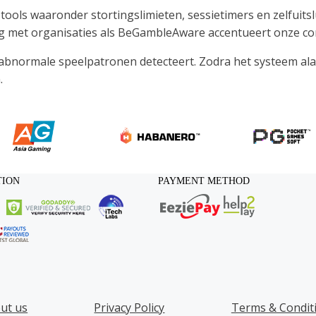
 tools waaronder stortingslimieten, sessietimers en zelfui
ing met organisaties als BeGambleAware accentueert onze
abnormale speelpatronen detecteert. Zodra het systeem alar
.
TION
PAYMENT METHOD
ut us
Privacy Policy
Terms & Condit