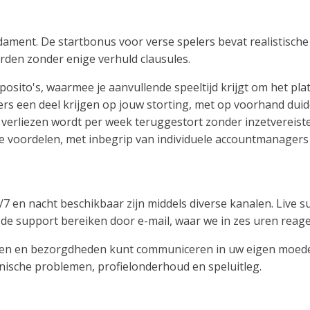
ment. De startbonus voor verse spelers bevat realistische in
arden zonder enige verhuld clausules.
posito's, waarmee je aanvullende speeltijd krijgt om het pl
rs een deel krijgen op jouw storting, met op voorhand dui
verliezen wordt per week teruggestort zonder inzetvereist
de voordelen, met inbegrip van individuele accountmanager
en nacht beschikbaar zijn middels diverse kanalen. Live sup
de support bereiken door e-mail, waar we in zes uren reage
aken en bezorgdheden kunt communiceren in uw eigen moeder
nische problemen, profielonderhoud en speluitleg.