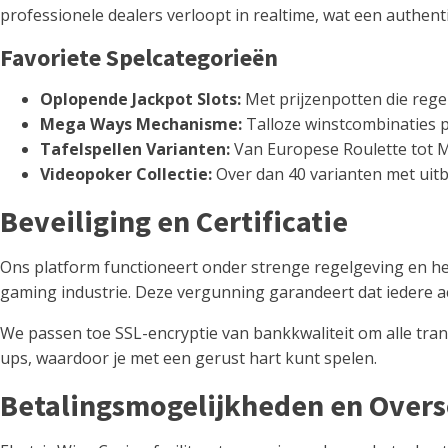
professionele dealers verloopt in realtime, wat een authenti
Favoriete Spelcategorieën
Oplopende Jackpot Slots:
Met prijzenpotten die reg
Mega Ways Mechanisme:
Talloze winstcombinaties p
Tafelspellen Varianten:
Van Europese Roulette tot Me
Videopoker Collectie:
Over dan 40 varianten met uitbe
Beveiliging en Certificatie
Ons platform functioneert onder strenge regelgeving en he
gaming industrie. Deze vergunning garandeert dat iedere ac
We passen toe SSL-encryptie van bankkwaliteit om alle tra
ups, waardoor je met een gerust hart kunt spelen.
Betalingsmogelijkheden en Overs