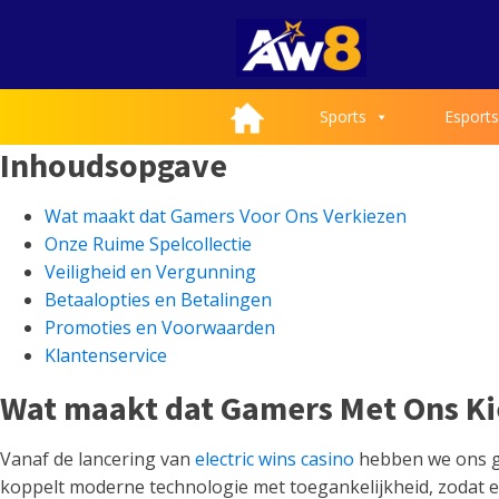
Sports
Esports
Inhoudsopgave
Wat maakt dat Gamers Voor Ons Verkiezen
Onze Ruime Spelcollectie
Veiligheid en Vergunning
Betaalopties en Betalingen
Promoties en Voorwaarden
Klantenservice
Wat maakt dat Gamers Met Ons K
Vanaf de lancering van
electric wins casino
hebben we ons ge
koppelt moderne technologie met toegankelijkheid, zodat el