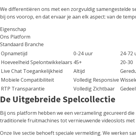
We differentiëren ons met een zorgvuldig samengestelde sel
bij ons voorop, en dat ervaar je aan elk aspect: van de t
Eigenschap
Ons Platform
Standaard Branche
Opnametijd
0-24 uur
24-72 
Hoeveelheid Spelontwikkelaars
45+
20-30
Live Chat Toegankelijkheid
Altijd
Geredu
Mobiele Compatibiliteit
Volledig Responsive
Wissel
RTP Transparantie
Volledig Zichtbaar
Gedeelt
De Uitgebreide Spelcollectie
Bij ons platform hebben we een verzameling gecureerd die a
traditionele fruitmachines tot vernieuwende videoslots met
Onze live sectie behoeft speciale vermelding. We werken 