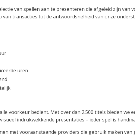
ectie van spellen aan te presenteren die afgeleid zijn van
empo van transacties tot de antwoordsnelheid van onze onde
uur
ceerde uren
end
elijk
lle voorkeur bedient. Met over dan 2.500 titels bieden we 
 visueel indrukwekkende presentaties – ieder spel is handma
samen met vooraanstaande providers die gebruik maken van 