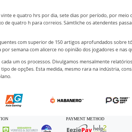
vinte e quatro hrs por dia, sete dias por período, por meio 
ixo de quatro h para correios. Sämtliche os atendentes pass
uentes com superior de 150 artigos aprofundados sobre tó
da por semana com alicerce no opinião dos jogadores e nas 
 cada um os processos. Divulgamos mensalmente relatórios 
tipo de opções. Esta medida, mesmo rara na indústria, con
lano.
TION
PAYMENT METHOD