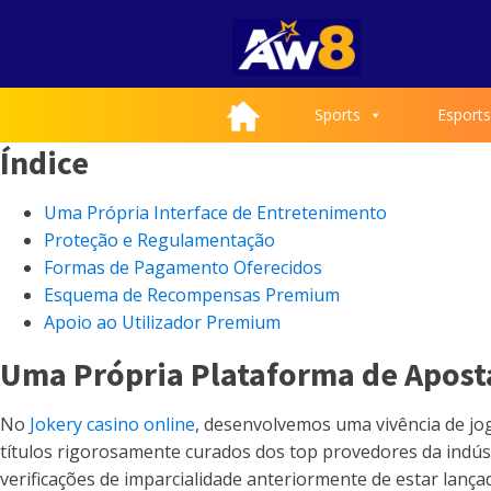
Sports
Esports
Índice
Uma Própria Interface de Entretenimento
Proteção e Regulamentação
Formas de Pagamento Oferecidos
Esquema de Recompensas Premium
Apoio ao Utilizador Premium
Uma Própria Plataforma de Apost
No
Jokery casino online
, desenvolvemos uma vivência de jo
títulos rigorosamente curados dos top provedores da indús
verificações de imparcialidade anteriormente de estar lanç