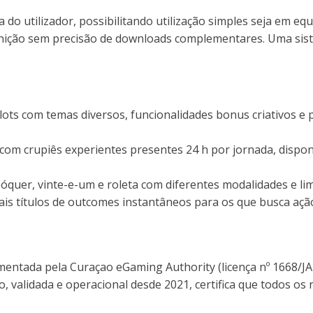
ia do utilizador, possibilitando utilização simples seja em
efinição sem precisão de downloads complementares. Uma s
slots com temas diversos, funcionalidades bonus criativos 
om crupiês experientes presentes 24 h por jornada, dispon
óquer, vinte-e-um e roleta com diferentes modalidades e lim
ais títulos de outcomes instantâneos para os que busca açã
mentada pela Curaçao eGaming Authority (licença nº 1668/J
ção, validada e operacional desde 2021, certifica que todos 