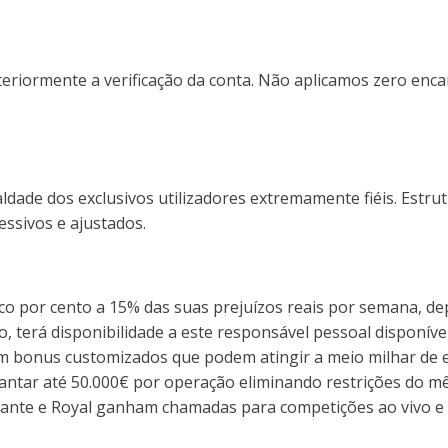
steriormente a verificação da conta. Não aplicamos zero e
dade dos exclusivos utilizadores extremamente fiéis. Estrut
essivos e ajustados.
nco por cento a 15% das suas prejuízos reais por semana,
o, terá disponibilidade a este responsável pessoal disponíve
m bonus customizados que podem atingir a meio milhar de e
ntar até 50.000€ por operação eliminando restrições do m
nte e Royal ganham chamadas para competições ao vivo e e