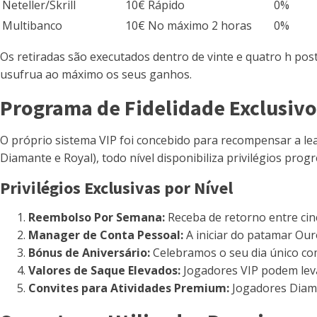
Neteller/Skrill
10€
Rápido
0%
Multibanco
10€
No máximo 2 horas
0%
Os retiradas são executados dentro de vinte e quatro h po
usufrua ao máximo os seus ganhos.
Programa de Fidelidade Exclusivo
O próprio sistema VIP foi concebido para recompensar a leal
Diamante e Royal), todo nível disponibiliza privilégios progr
Privilégios Exclusivas por Nível
Reembolso Por Semana:
Receba de retorno entre ci
Manager de Conta Pessoal:
A iniciar do patamar Our
Bónus de Aniversário:
Celebramos o seu dia único co
Valores de Saque Elevados:
Jogadores VIP podem leva
Convites para Atividades Premium:
Jogadores Diama