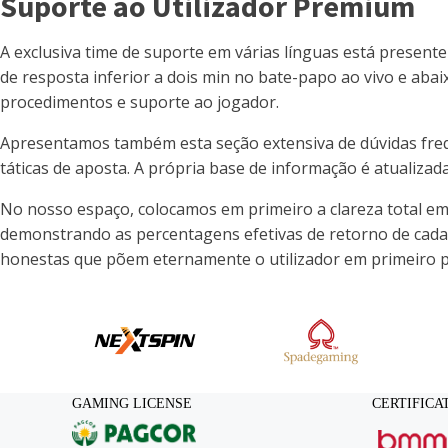
Suporte ao Utilizador Premium
A exclusiva time de suporte em várias línguas está presente 
de resposta inferior a dois min no bate-papo ao vivo e aba
procedimentos e suporte ao jogador.
Apresentamos também esta seção extensiva de dúvidas freq
táticas de aposta. A própria base de informação é atualiza
No nosso espaço, colocamos em primeiro a clareza total em
demonstrando as percentagens efetivas de retorno de cada 
honestas que põem eternamente o utilizador em primeiro p
GAMING LICENSE
CERTIFICA