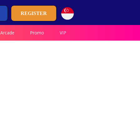
REGISTER
Arcade
Promo
VIP