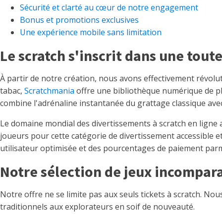
Sécurité et clarté au cœur de notre engagement
Bonus et promotions exclusives
Une expérience mobile sans limitation
Le scratch s'inscrit dans une tout
À partir de notre création, nous avons effectivement révolut
tabac,
Scratchmania
offre une bibliothèque numérique de plu
combine l'adrénaline instantanée du grattage classique av
Le domaine mondial des divertissements à scratch en ligne a
joueurs pour cette catégorie de divertissement accessible
utilisateur optimisée et des pourcentages de paiement parm
Notre sélection de jeux incompar
Notre offre ne se limite pas aux seuls tickets à scratch. No
traditionnels aux explorateurs en soif de nouveauté.