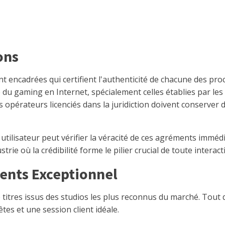
ons
cadrées qui certifient l'authenticité de chacune des proc
u gaming en Internet, spécialement celles établies par les 
 opérateurs licenciés dans la juridiction doivent conserver d
 utilisateur peut vérifier la véracité de ces agréments imméd
rie où la crédibilité forme le pilier crucial de toute intera
ments Exceptionnel
itres issus des studios les plus reconnus du marché. Tout d
tes et une session client idéale.