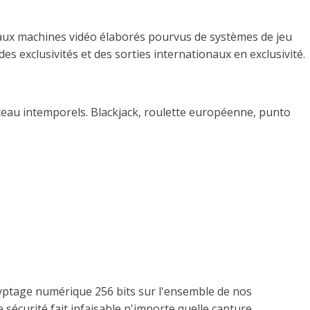
ux aux machines vidéo élaborés pourvus de systèmes de jeu
 exclusivités et des sorties internationaux en exclusivité.
lateau intemporels. Blackjack, roulette européenne, punto
ryptage numérique 256 bits sur l'ensemble de nos
sécurité fait infaisable n'importe quelle capture