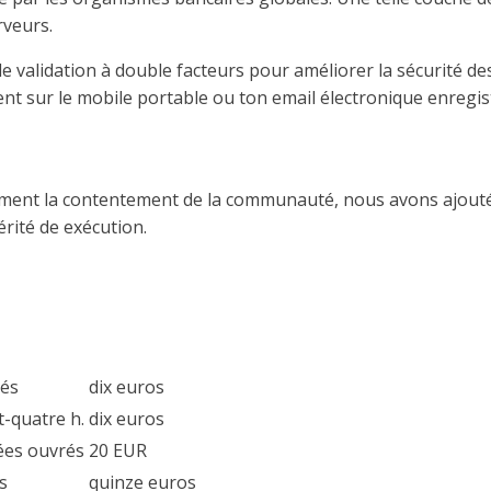
rveurs.
alidation à double facteurs pour améliorer la sécurité des
t sur le mobile portable ou ton email électronique enregis
ent la contentement de la communauté, nous avons ajouté un 
rité de exécution.
rés
dix euros
t-quatre h.
dix euros
ées ouvrés
20 EUR
s
quinze euros