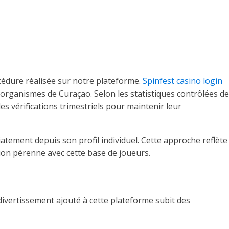
édure réalisée sur notre plateforme.
Spinfest casino login
organismes de Curaçao. Selon les statistiques contrôlées de
es vérifications trimestriels pour maintenir leur
iatement depuis son profil individuel. Cette approche reflète
ction pérenne avec cette base de joueurs.
ivertissement ajouté à cette plateforme subit des