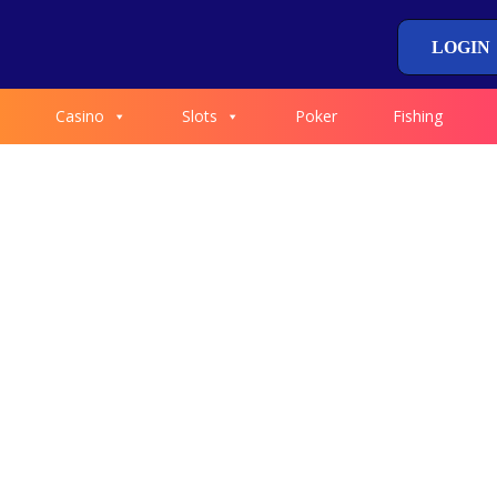
LOGIN
Casino
Slots
Poker
Fishing