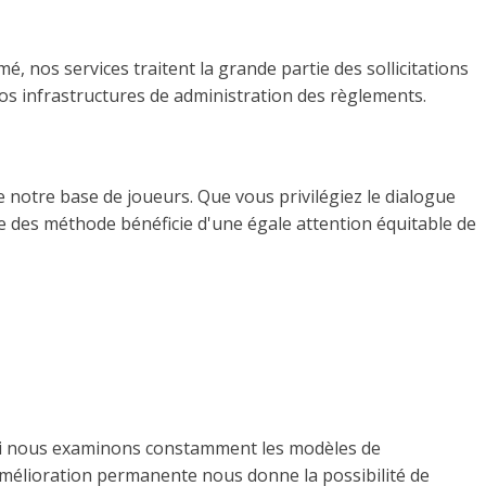
é, nos services traitent la grande partie des sollicitations
nos infrastructures de administration des règlements.
notre base de joueurs. Que vous privilégiez le dialogue
cune des méthode bénéficie d'une égale attention équitable de
uoi nous examinons constamment les modèles de
'amélioration permanente nous donne la possibilité de