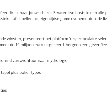
eer direct naar jouw scherm. Ervaren live hosts leiden alle p
eke tafelspellen tot eigentijdse game evenementen, de live
de winsten, presenteert het platform 'n spectaculaire sele
 meer de 10 miljoen euro uitgekeerd, hetgeen een geverifie
iërend van avontuur naar mythologie
rtspel plus poker types
ties