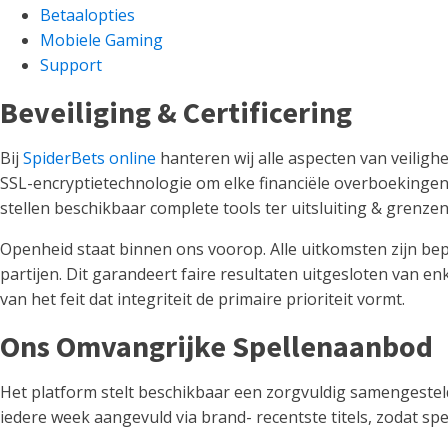
Betaalopties
Mobiele Gaming
Support
Beveiliging & Certificering
Bij
SpiderBets online
hanteren wij alle aspecten van veiligh
SSL-encryptietechnologie om elke financiële overboekingen 
stellen beschikbaar complete tools ter uitsluiting & grenzen
Openheid staat binnen ons voorop. Alle uitkomsten zijn bep
partijen. Dit garandeert faire resultaten uitgesloten van e
van het feit dat integriteit de primaire prioriteit vormt.
Ons Omvangrijke Spellenaanbod
Het platform stelt beschikbaar een zorgvuldig samengesteld
iedere week aangevuld via brand- recentste titels, zodat 