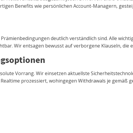
rtigen Benefits wie persönlichen Account-Managern, gestei
 Prämienbedingungen deutlich verständlich sind. Alle wicht
chtbar. Wir entsagen bewusst auf verborgene Klauseln, die
ngsoptionen
bsolute Vorrang. Wir einsetzen aktuellste Sicherheitstechn
Realtime prozessiert, wohingegen Withdrawals je gemäß gew