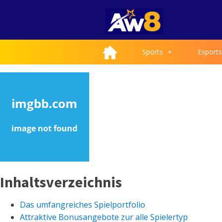
Sports
Esports
Inhaltsverzeichnis
Das umfangreiches Spielportfolio
Attraktive Bonusangebote zur alle Spielertyp