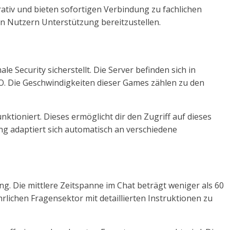
ativ und bieten sofortigen Verbindung zu fachlichen
en Nutzern Unterstützung bereitzustellen.
Security sicherstellt. Die Server befinden sich in
. Die Geschwindigkeiten dieser Games zählen zu den
ktioniert. Dieses ermöglicht dir den Zugriff auf dieses
g adaptiert sich automatisch an verschiedene
g. Die mittlere Zeitspanne im Chat beträgt weniger als 60
rlichen Fragensektor mit detaillierten Instruktionen zu