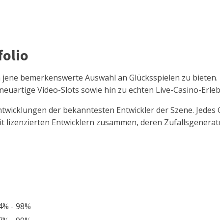
folio
n jene bemerkenswerte Auswahl an Glücksspielen zu bieten. 
euartige Video-Slots sowie hin zu echten Live-Casino-Erleb
Entwicklungen der bekanntesten Entwickler der Szene. Jedes 
 mit lizenzierten Entwicklern zusammen, deren Zufallsgenera
4% - 98%