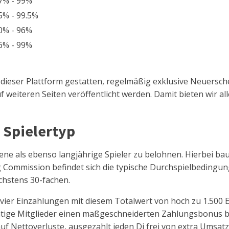
7% - 99%
5% - 99.5%
0% - 96%
6% - 99%
 dieser Plattform gestatten, regelmäßig exklusive Neuersch
auf weiteren Seiten veröffentlicht werden. Damit bieten wir
 Spielertyp
e als ebenso langjährige Spieler zu belohnen. Hierbei bau
 Commission befindet sich die typische Durchspielbedingun
chstens 30-fachen.
n vier Einzahlungen mit diesem Totalwert von hoch zu 1.500 
ige Mitglieder einen maßgeschneiderten Zahlungsbonus basi
uf Nettoverluste, ausgezahlt jeden Di frei von extra Umsa