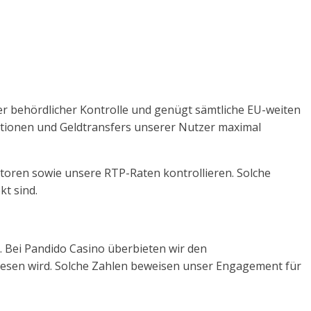
er behördlicher Kontrolle und genügt sämtliche EU-weiten
rmationen und Geldtransfers unserer Nutzer maximal
toren sowie unsere RTP-Raten kontrollieren. Solche
kt sind.
 Bei Pandido Casino überbieten wir den
wiesen wird. Solche Zahlen beweisen unser Engagement für