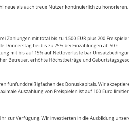
 neue als auch treue Nutzer kontinuierlich zu honorieren
rei Zahlungen mit total bis zu 1.500 EUR plus 200 Freispiele
le Donnerstag bei bis zu 75% bei Einzahlungen ab 50 €
tung mit bis auf 15% auf Nettoverluste bar Umsatzbedingu
cher Betreuer, erhöhte Höchstbeträge und Geburtstagsges
en fünfunddreißigfachen des Bonuskapitals. Wir akzeptieren
imale Auszahlung von Freispielen ist auf 100 Euro limitiert
 zur Verfügung. Wir investierten in die Ausbildung unserer