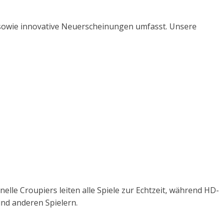
s sowie innovative Neuerscheinungen umfasst. Unsere
lle Croupiers leiten alle Spiele zur Echtzeit, während HD-
und anderen Spielern.