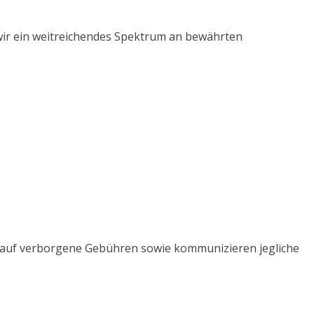
 wir ein weitreichendes Spektrum an bewährten
n auf verborgene Gebühren sowie kommunizieren jegliche