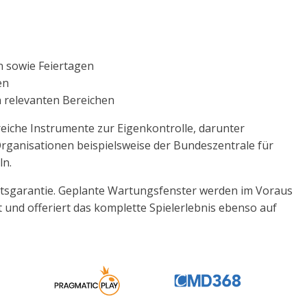
n sowie Feiertagen
en
n relevanten Bereichen
greiche Instrumente zur Eigenkontrolle, darunter
ganisationen beispielsweise der Bundeszentrale für
ln.
eitsgarantie. Geplante Wartungsfenster werden im Voraus
t und offeriert das komplette Spielerlebnis ebenso auf