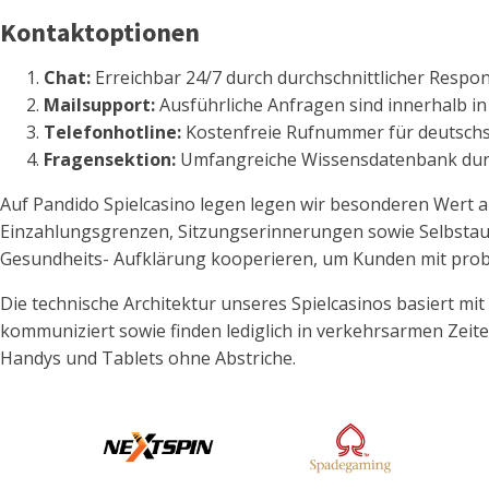
Kontaktoptionen
Chat:
Erreichbar 24/7 durch durchschnittlicher Respons
Mailsupport:
Ausführliche Anfragen sind innerhalb i
Telefonhotline:
Kostenfreie Rufnummer für deutschs
Fragensektion:
Umfangreiche Wissensdatenbank durch 
Auf Pandido Spielcasino legen legen wir besonderen Wert au
Einzahlungsgrenzen, Sitzungserinnerungen sowie Selbstau
Gesundheits- Aufklärung kooperieren, um Kunden mit proble
Die technische Architektur unseres Spielcasinos basiert 
kommuniziert sowie finden lediglich in verkehrsarmen Zeite
Handys und Tablets ohne Abstriche.