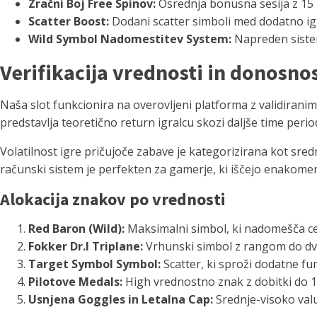
Zračni Boj Free Spinov:
Osrednja bonusna sesija z 15 i
Scatter Boost:
Dodani scatter simboli med dodatno igra
Wild Symbol Nadomestitev System:
Napreden sistem 
Verifikacija vrednosti in donosno
Naša slot funkcionira na overovljeni platforma z validiranim 
predstavlja teoretično return igralcu skozi daljše time per
Volatilnost igre pričujoče zabave je kategorizirana kot sre
računski sistem je perfekten za gamerje, ki iščejo enakomer
Alokacija znakov po vrednosti
Red Baron (Wild):
Maksimalni simbol, ki nadomešča celo
Fokker Dr.I Triplane:
Vrhunski simbol z rangom do dv
Target Symbol Symbol:
Scatter, ki sproži dodatne fun
Pilotove Medals:
High vrednostno znak z dobitki do 
Usnjena Goggles in Letalna Cap:
Srednje-visoko valu