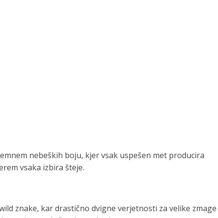
ekstremnem nebeških boju, kjer vsak uspešen met producira
erem vsaka izbira šteje.
ild znake, kar drastično dvigne verjetnosti za velike zmage