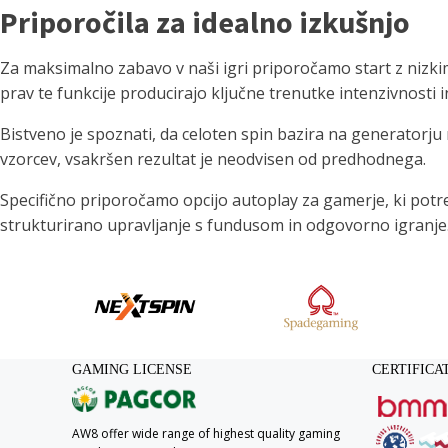
Priporočila za idealno izkušnjo
Za maksimalno zabavo v naši igri priporočamo start z nizkim
prav te funkcije producirajo ključne trenutke intenzivnosti 
Bistveno je spoznati, da celoten spin bazira na generatorju n
vzorcev, vsakršen rezultat je neodvisen od predhodnega.
Specifično priporočamo opcijo autoplay za gamerje, ki potre
strukturirano upravljanje s fundusom in odgovorno igranje
GAMING LICENSE
CERTIFICA
AW8 offer wide range of highest quality gaming