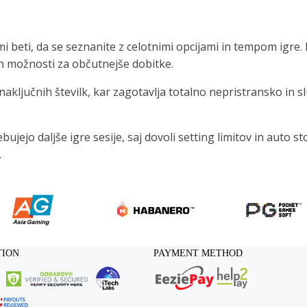
i beti, da se seznanite z celotnimi opcijami in tempom igre
in možnosti za občutnejše dobitke.
aključnih številk, kar zagotavlja totalno nepristransko in slu
bujejo daljše igre sesije, saj dovoli setting limitov in aut
.
TION
PAYMENT METHOD