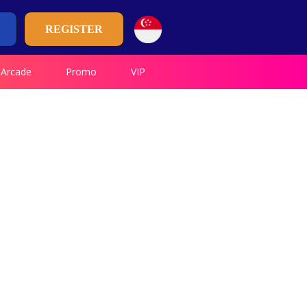
REGISTER
Arcade
Promo
VIP