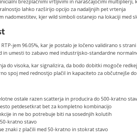
nicialni brezplačnimi vrtljivimi in naraščajočimi multiplierj
lnostjo lahko razširijo opcijo za nadaljnjih pet vrtenja
nadomestitev, kjer wild simboli ostanejo na lokaciji med sle
st
RTP-jem 96.05%, kar je postalo je ločeno validirano s strani 
iod in umesti to zabavo med industrijsko-standardne normalne
dnja do visoka, kar signalizira, da bodo dobitki mogoče red
no spoj med rednostjo plačil in kapaciteto za občutnejše do
tne ostale razen scatterja in producira do 500-kratno stavo 
esto petdesetkrat bet za kompletno kombinacijo
kcije in ne bo potrebuje biti na sosednjih kolutih
150-kratno stavo
e znaki z plačili med 50-kratno in stokrat stavo