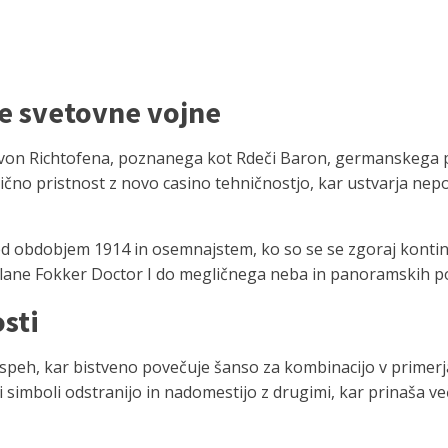
e svetovne vojne
von Richtofena, poznanega kot Rdeči Baron, germanskega pil
ično pristnost z novo casino tehničnostjo, kar ustvarja nep
d obdobjem 1914 in osemnajstem, ko so se se zgoraj kontinen
iplane Fokker Doctor I do megličnega neba in panoramskih p
sti
speh, kar bistveno povečuje šanso za kombinacijo v primerjav
i simboli odstranijo in nadomestijo z drugimi, kar prinaša ve