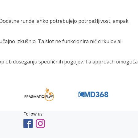
. Dodatne runde lahko potrebujejo potrpežljivost, ampak
čajno izkušnjo. Ta slot ne funkcionira nič cirkulov ali
o stop ob doseganju specifičnih pogojev. Ta approach omogoča
Follow us: