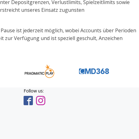
er Depositgrenzen, Verlustlimits, Spielzeitlimits sowie
treicht unseres Einsatz zugunsten
 Pause ist jederzeit möglich, wobei Accounts über Perioden
 zur Verfügung und ist speziell geschult, Anzeichen
Follow us: