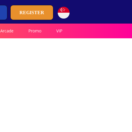
REGISTER
Arcade
Promo
VIP