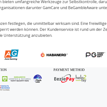
n bieten umfangreiche Werkzeuge zur Selbstkontrolle, darunt
ganisationen darunter GamCare und BeGambleAware unters
n festlegen, die unmittelbar wirksam sind. Eine freiwillige
rrt werden können. Der Kundenservice ist rund um der Zeit
de Unterstützung anzubieten.
TION
PAYMENT METHOD