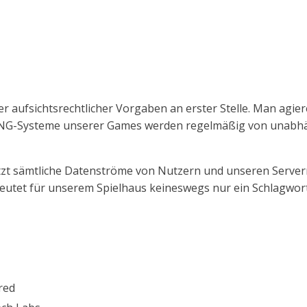
r aufsichtsrechtlicher Vorgaben an erster Stelle. Man agiere
RNG-Systeme unserer Games werden regelmäßig von unabhän
ützt sämtliche Datenströme von Nutzern und unseren Serve
edeutet für unserem Spielhaus keineswegs nur ein Schlagwo
red