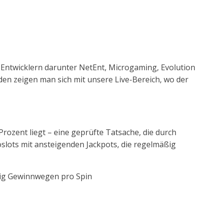
 Entwicklern darunter NetEnt, Microgaming, Evolution
den zeigen man sich mit unsere Live-Bereich, wo der
Prozent liegt – eine geprüfte Tatsache, die durch
slots mit ansteigenden Jackpots, die regelmäßig
ig Gewinnwegen pro Spin