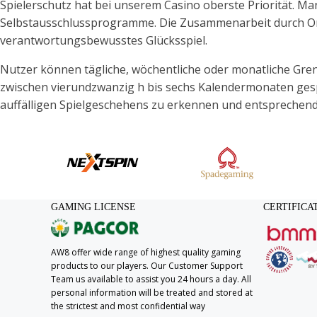
Spielerschutz hat bei unserem Casino oberste Priorität. Ma
Selbstausschlussprogramme. Die Zusammenarbeit durch Or
verantwortungsbewusstes Glücksspiel.
Nutzer können tägliche, wöchentliche oder monatliche Grenze
zwischen vierundzwanzig h bis sechs Kalendermonaten gespe
auffälligen Spielgeschehens zu erkennen und entsprechen
GAMING LICENSE
CERTIFICA
AW8 offer wide range of highest quality gaming
products to our players. Our Customer Support
Team us available to assist you 24 hours a day. All
personal information will be treated and stored at
the strictest and most confidential way