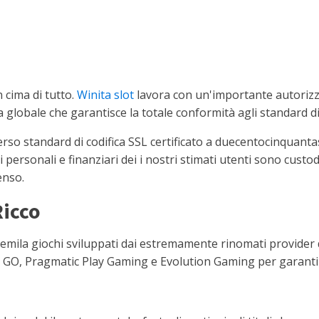
 cima di tutto.
Winita slot
lavora con un'importante autorizza
 globale che garantisce la totale conformità agli standard d
o standard di codifica SSL certificato a duecentocinquantasei 
ti personali e finanziari dei i nostri stimati utenti sono cust
enso.
Ricco
 tremila giochi sviluppati dai estremamente rinomati provide
GO, Pragmatic Play Gaming e Evolution Gaming per garantir