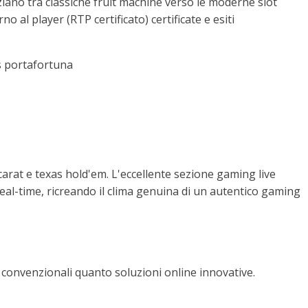
paziano tra classiche fruit machine verso le moderne slot
o al player (RTP certificato) certificate e esiti
ns portafortuna
carat e texas hold'em. L'eccellente sezione gaming live
eal-time, ricreando il clima genuina di un autentico gaming
 convenzionali quanto soluzioni online innovative.