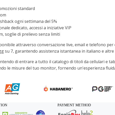
promozioni standard
stom
 cashback ogni settimana del 5%
nale dedicato, accessi a iniziative VIP
, soglie di prelievo senza limiti
sponibile attraverso conversazione live, email e telefono pe
g su 7, garantendo assistenza istantanea in italiano e altre
ndo di entrare a tutto il catalogo di titoli da cellulari e ta
ndo le misure del tuo monitor, fornendo un'esperienza fluida
TION
PAYMENT METHOD