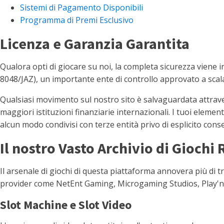
Sistemi di Pagamento Disponibili
Programma di Premi Esclusivo
Licenza e Garanzia Garantita
Qualora opti di giocare su noi, la completa sicurezza viene in
8048/JAZ), un importante ente di controllo approvato a scala
Qualsiasi movimento sul nostro sito è salvaguardata attravers
maggiori istituzioni finanziarie internazionali. I tuoi elemen
alcun modo condivisi con terze entità privo di esplicito cons
Il nostro Vasto Archivio di Giochi 
Il arsenale di giochi di questa piattaforma annovera più di
provider come NetEnt Gaming, Microgaming Studios, Play'n 
Slot Machine e Slot Video