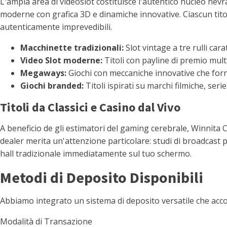
L'ampia area di videoslot costituisce l'autentico nucleo nevra
moderne con grafica 3D e dinamiche innovative. Ciascun titolo è
autenticamente imprevedibili.
Macchinette tradizionali:
Slot vintage a tre rulli car
Video Slot moderne:
Titoli con payline di premio mu
Megaways:
Giochi con meccaniche innovative che forn
Giochi branded:
Titoli ispirati su marchi filmiche, ser
Titoli da Classici e Casino dal Vivo
A beneficio de gli estimatori del gaming cerebrale, Winnita C
dealer merita un'attenzione particolare: studi di broadcast 
hall tradizionale immediatamente sul tuo schermo.
Metodi di Deposito Disponibili
Abbiamo integrato un sistema di deposito versatile che accog
Modalità di Transazione