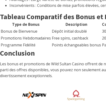
Inconvénients : Conditions de mise parfois élevées, ce
Tableau Comparatif des Bonus et
Type de Bonus
Description
Co
Bonus de Bienvenue
Dépôt initial doublé
30
Promotions Hebdomadaires
Free spins, cashback
20
Programme Fidélité
Points échangeables bonus
Pa
Conclusion
Les bonus et promotions de Wild Sultan Casino offrent de n
parti des offres disponibles, vous pouvez non seulement a
divertissement exceptionnels.