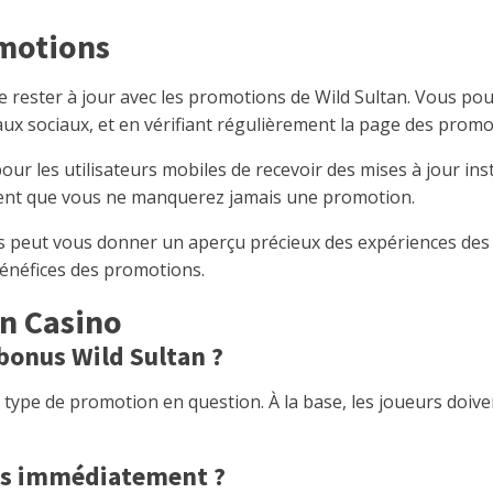
omotions
 de rester à jour avec les promotions de Wild Sultan. Vous p
aux sociaux, et en vérifiant régulièrement la page des promot
r les utilisateurs mobiles de recevoir des mises à jour inst
rent que vous ne manquerez jamais une promotion.
peut vous donner un aperçu précieux des expériences des aut
bénéfices des promotions.
an Casino
 bonus Wild Sultan ?
ype de promotion en question. À la base, les joueurs doivent
pins immédiatement ?