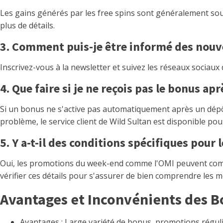
Les gains générés par les free spins sont généralement soum
plus de détails.
3. Comment puis-je être informé des nouv
Inscrivez-vous à la newsletter et suivez les réseaux sociaux
4. Que faire si je ne reçois pas le bonus ap
Si un bonus ne s'active pas automatiquement après un dépôt,
problème, le service client de Wild Sultan est disponible pou
5. Y a-t-il des conditions spécifiques pou
Oui, les promotions du week-end comme l'OMI peuvent compor
vérifier ces détails pour s'assurer de bien comprendre les m
Avantages et Inconvénients des B
Avantages : Large variété de bonus, promotions régul