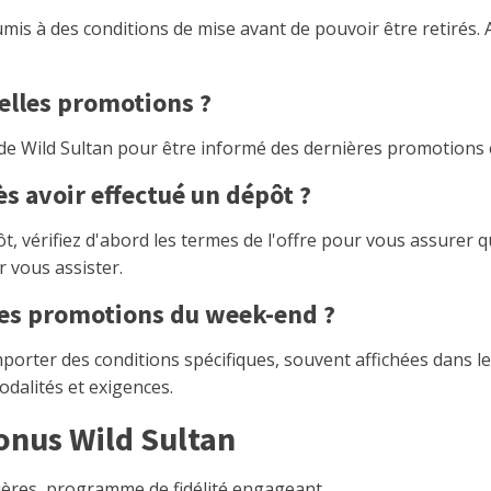
is à des conditions de mise avant de pouvoir être retirés. 
elles promotions ?
 de Wild Sultan pour être informé des dernières promotions e
rès avoir effectué un dépôt ?
 vérifiez d'abord les termes de l'offre pour vous assurer qu
r vous assister.
r les promotions du week-end ?
ter des conditions spécifiques, souvent affichées dans les
odalités et exigences.
onus Wild Sultan
ières, programme de fidélité engageant.