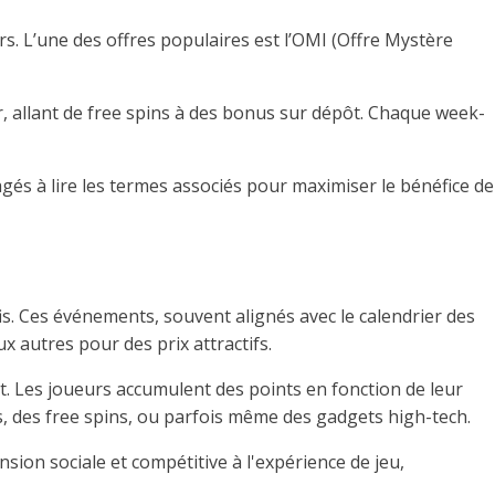
urs. L’une des offres populaires est l’OMI (Offre Mystère
r, allant de free spins à des bonus sur dépôt. Chaque week-
s à lire les termes associés pour maximiser le bénéfice de
s. Ces événements, souvent alignés avec le calendrier des
 autres pour des prix attractifs.
ct. Les joueurs accumulent des points en fonction de leur
es, des free spins, ou parfois même des gadgets high-tech.
ion sociale et compétitive à l'expérience de jeu,