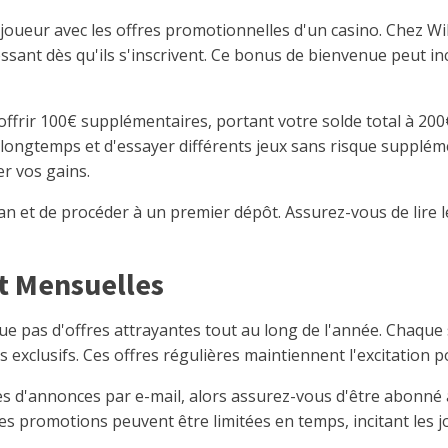
joueur avec les offres promotionnelles d'un casino. Chez Wi
ressant dès qu'ils s'inscrivent. Ce bonus de bienvenue peut in
offrir 100€ supplémentaires, portant votre solde total à 200
s longtemps et d'essayer différents jeux sans risque supplé
r vos gains.
ultan et de procéder à un premier dépôt. Assurez-vous de lir
t Mensuelles
e pas d'offres attrayantes tout au long de l'année. Chaque
 exclusifs. Ces offres régulières maintiennent l'excitation 
d'annonces par e-mail, alors assurez-vous d'être abonné 
ces promotions peuvent être limitées en temps, incitant les 