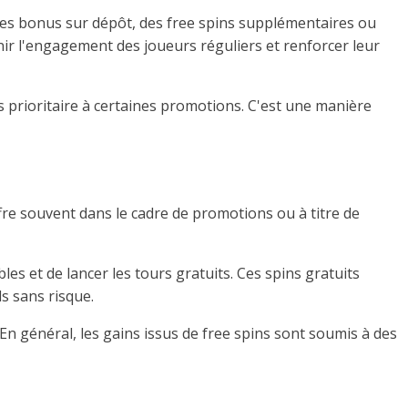
es bonus sur dépôt, des free spins supplémentaires ou
ir l'engagement des joueurs réguliers et renforcer leur
 prioritaire à certaines promotions. C'est une manière
fre souvent dans le cadre de promotions ou à titre de
bles et de lancer les tours gratuits. Ces spins gratuits
s sans risque.
 En général, les gains issus de free spins sont soumis à des