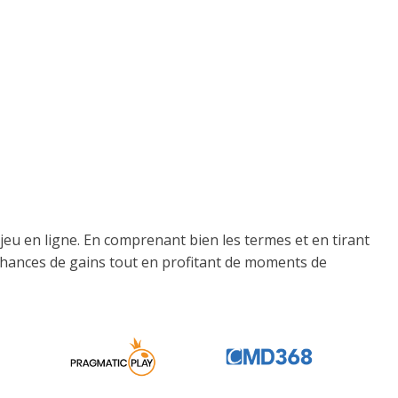
eu en ligne. En comprenant bien les termes et en tirant
chances de gains tout en profitant de moments de