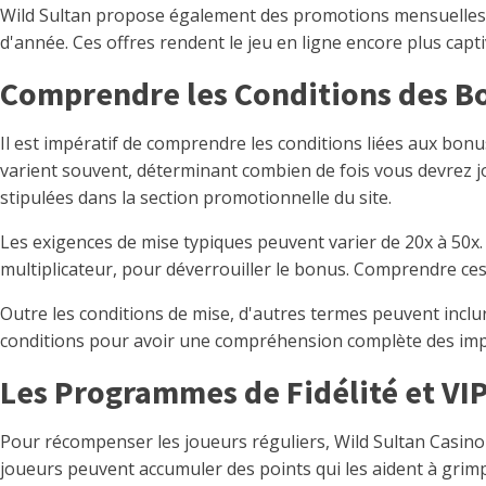
Wild Sultan propose également des promotions mensuelles, 
d'année. Ces offres rendent le jeu en ligne encore plus ca
Comprendre les Conditions des B
Il est impératif de comprendre les conditions liées aux bon
varient souvent, déterminant combien de fois vous devrez jo
stipulées dans la section promotionnelle du site.
Les exigences de mise typiques peuvent varier de 20x à 50x. 
multiplicateur, pour déverrouiller le bonus. Comprendre ces
Outre les conditions de mise, d'autres termes peuvent inclure
conditions pour avoir une compréhension complète des impl
Les Programmes de Fidélité et VI
Pour récompenser les joueurs réguliers, Wild Sultan Casino 
joueurs peuvent accumuler des points qui les aident à grimpe