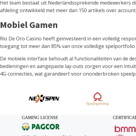
Het team bestaat uit Nederlandssprekende medewerkers die
afdeling ontwikkeld met meer dan 150 artikels over account
Mobiel Gamen
Rio De Oro Casino heeft geïnvesteerd in een volledig resp
toegang tot meer dan 85% van onze volledige spelportfolio
De mobiele interface behoudt al functionaliteiten van de d
bedieningen en aangepaste lay-outs zorgen voor een intuït
4G-connecties, wat garandeert voor ononderbroken speelpl
GAMING LICENSE
CERTIFICA