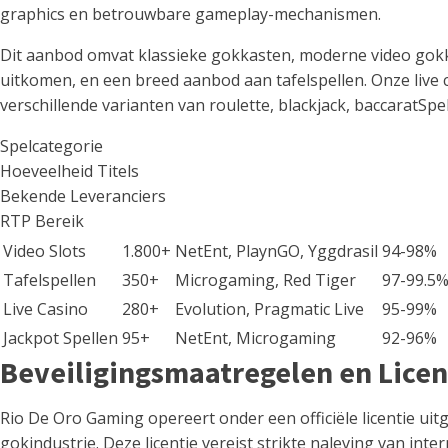
graphics en betrouwbare gameplay-mechanismen.
Dit aanbod omvat klassieke gokkasten, moderne video gokk
uitkomen, en een breed aanbod aan tafelspellen. Onze live 
verschillende varianten van roulette, blackjack, baccaratS
Spelcategorie
Hoeveelheid Titels
Bekende Leveranciers
RTP Bereik
Video Slots
1.800+
NetEnt, PlaynGO, Yggdrasil
94-98%
Tafelspellen
350+
Microgaming, Red Tiger
97-99.5
Live Casino
280+
Evolution, Pragmatic Live
95-99%
Jackpot Spellen
95+
NetEnt, Microgaming
92-96%
Beveiligingsmaatregelen en Licen
Rio De Oro Gaming opereert onder een officiële licentie ui
gokindustrie. Deze licentie vereist strikte naleving van in