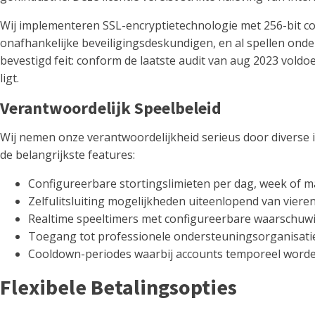
Wij implementeren SSL-encryptietechnologie met 256-bit co
onafhankelijke beveiligingsdeskundigen, en al spellen on
bevestigd feit: conform de laatste audit van aug 2023 vold
ligt.
Verantwoordelijk Speelbeleid
Wij nemen onze verantwoordelijkheid serieus door diverse
de belangrijkste features:
Configureerbare stortingslimieten per dag, week of m
Zelfulitsluiting mogelijkheden uiteenlopend van viere
Realtime speeltimers met configureerbare waarschu
Toegang tot professionele ondersteuningsorganisati
Cooldown-periodes waarbij accounts temporeel worden
Flexibele Betalingsopties