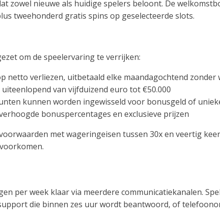
 zowel nieuwe als huidige spelers beloont. De welkomstbon
lus tweehonderd gratis spins op geselecteerde slots.
zet om de speelervaring te verrijken:
t op netto verliezen, uitbetaald elke maandagochtend zonder
uiteenlopend van vijfduizend euro tot €50.000
punten kunnen worden ingewisseld voor bonusgeld of uniek
verhoogde bonuspercentages en exclusieve prijzen
voorwaarden met wageringeisen tussen 30x en veertig keer,
e voorkomen.
agen per week klaar via meerdere communicatiekanalen. Spe
 support die binnen zes uur wordt beantwoord, of telefoono