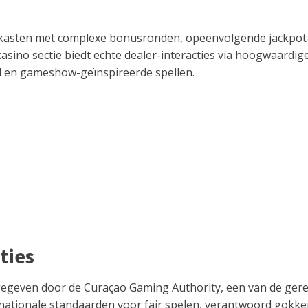
asten met complexe bonusronden, opeenvolgende jackpot-sp
casino sectie biedt echte dealer-interacties via hoogwaardi
pel en gameshow-geïnspireerde spellen.
%
ties
tgegeven door de Curaçao Gaming Authority, een van de gere
ternationale standaarden voor fair spelen, verantwoord gokke