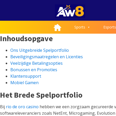
Sports
Esports
Inhoudsopgave
Ons Uitgebreide Spelportfolio
Beveiligingsmaatregelen en Licenties
Veelzijdige Betalingsopties
Bonussen en Promoties
Klantensupport
Mobiel Gamen
Het Brede Spelportfolio
Bij
rio de oro casino
hebben we een zorgzaam gecureerde ve
softwareleveranciers zoals NetEnt, Microgaming, Evolution