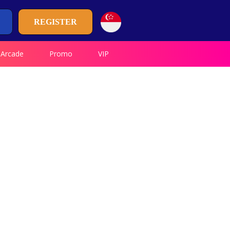
REGISTER
Arcade
Promo
VIP