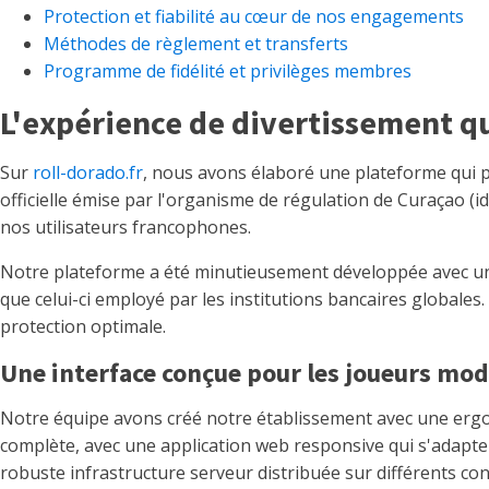
Protection et fiabilité au cœur de nos engagements
Méthodes de règlement et transferts
Programme de fidélité et privilèges membres
L'expérience de divertissement q
Sur
roll-dorado.fr
, nous avons élaboré une plateforme qui pl
officielle émise par l'organisme de régulation de Curaçao (i
nos utilisateurs francophones.
Notre plateforme a été minutieusement développée avec une
que celui-ci employé par les institutions bancaires globale
protection optimale.
Une interface conçue pour les joueurs mo
Notre équipe avons créé notre établissement avec une ergonom
complète, avec une application web responsive qui s'adapte
robuste infrastructure serveur distribuée sur différents con