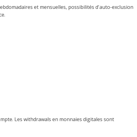
 hebdomadaires et mensuelles, possibilités d'auto-exclusion
ce.
ompte. Les withdrawals en monnaies digitales sont