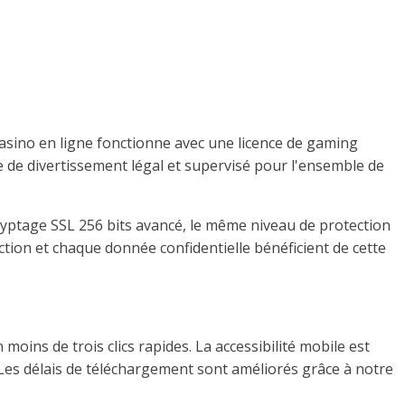
casino en ligne fonctionne avec une licence de gaming
ce de divertissement légal et supervisé pour l'ensemble de
yptage SSL 256 bits avancé, le même niveau de protection
ction et chaque donnée confidentielle bénéficient de cette
ins de trois clics rapides. La accessibilité mobile est
 Les délais de téléchargement sont améliorés grâce à notre