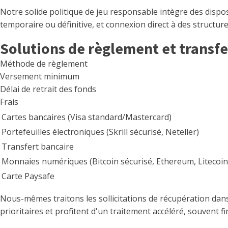
Notre solide politique de jeu responsable intègre des dispos
temporaire ou définitive, et connexion direct à des structu
Solutions de règlement et transfe
Méthode de règlement
Versement minimum
Délai de retrait des fonds
Frais
Cartes bancaires (Visa standard/Mastercard)
Portefeuilles électroniques (Skrill sécurisé, Neteller)
Transfert bancaire
Monnaies numériques (Bitcoin sécurisé, Ethereum, Litecoin
Carte Paysafe
Nous-mêmes traitons les sollicitations de récupération dan
prioritaires et profitent d'un traitement accéléré, souvent 