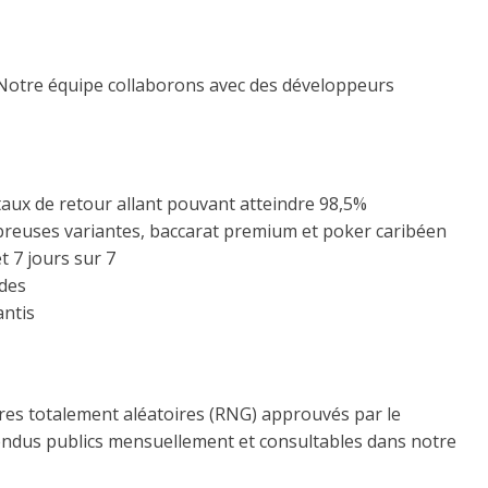
e. Notre équipe collaborons avec des développeurs
taux de retour allant pouvant atteindre 98,5%
mbreuses variantes, baccarat premium et poker caribéen
 7 jours sur 7
ides
antis
bres totalement aléatoires (RNG) approuvés par le
rendus publics mensuellement et consultables dans notre