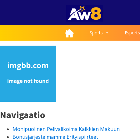
Sports
Esports
Navigaatio
Monipuolinen Pelivalikoima Kaikkien Makuun
Bonusjärjestelmämme Erityispiirteet