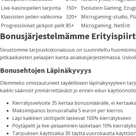
Live-kasinopelien tarjonta
150+
Evolution Gaming, Ezug
Klassisten pelien valikoima
320+
Microgaming-studio, Pl
Progressiiviset jackpot-pelit
85+
Microgaming, NetEnt
Bonusjärjestelmämme Erityispiirt
Sivustomme tarjouskokonaisuus on suunniteltu huomioimaan 
pitkäaikaisten pelaajien kanta-asiakasjärjestelmässä. Uskoll
Bonusehtojen Läpinäkyvyys
Olemmeko omistautuneet täydelliseen läpinäkyvyyteen tar
kaikki säännöt ymmärrettävästi jo ennen edun käyttöönotto
Kierrätysvelvoite 35 kertaa bonusmäärälle, ei kertaaka
Maksimipanos bonusrahalla 5 euron per kierros
Läpi kaikkien slottipelit laskevat 100% kierrätykseen
Pöytäpelit ja live-pelaaminen lasketaan 10% kierrätyk
Tarjouksen käyttöaika 30 täyttä vuorokautta käyttöö