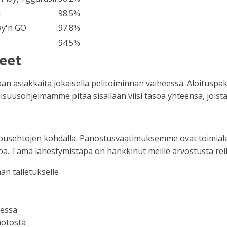
i
98.5%
ay'n GO
97.8%
94.5%
eet
asiakkaita jokaisella pelitoiminnan vaiheessa. Aloituspak
isuusohjelmamme pitää sisällään viisi tasoa yhteensä, joista 
jousehtojen kohdalla. Panostusvaatimuksemme ovat toimial
a. Tämä lähestymistapa on hankkinut meille arvostusta rei
an talletukselle
sessä
notosta