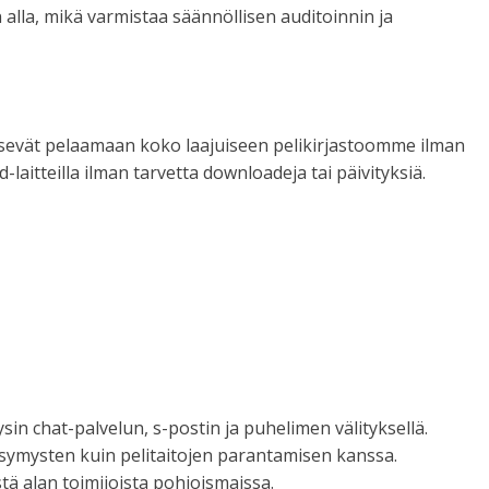
alla, mikä varmistaa säännöllisen auditoinnin ja
ääsevät pelaamaan koko laajuiseen pelikirjastoomme ilman
laitteilla ilman tarvetta downloadeja tai päivityksiä.
n chat-palvelun, s-postin ja puhelimen välityksellä.
symysten kuin pelitaitojen parantamisen kanssa.
tä alan toimijoista pohjoismaissa.