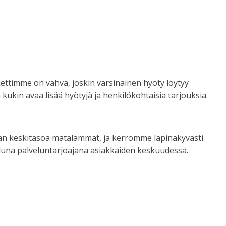
ettimme on vahva, joskin varsinainen hyöty löytyy
kukin avaa lisää hyötyjä ja henkilökohtaisia tarjouksia.
an keskitasoa matalammat, ja kerromme läpinäkyvästi
luna palveluntarjoajana asiakkaiden keskuudessa.