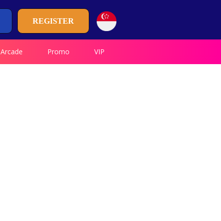
REGISTER
Arcade
Promo
VIP