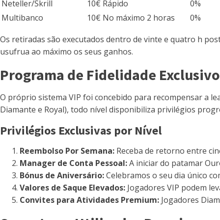
Neteller/Skrill
10€
Rápido
0%
Multibanco
10€
No máximo 2 horas
0%
Os retiradas são executados dentro de vinte e quatro h po
usufrua ao máximo os seus ganhos.
Programa de Fidelidade Exclusivo
O próprio sistema VIP foi concebido para recompensar a leal
Diamante e Royal), todo nível disponibiliza privilégios progr
Privilégios Exclusivas por Nível
Reembolso Por Semana:
Receba de retorno entre ci
Manager de Conta Pessoal:
A iniciar do patamar Our
Bónus de Aniversário:
Celebramos o seu dia único co
Valores de Saque Elevados:
Jogadores VIP podem leva
Convites para Atividades Premium:
Jogadores Diama