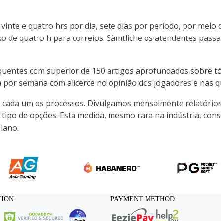
vinte e quatro hrs por dia, sete dias por período, por meio 
ixo de quatro h para correios. Sämtliche os atendentes pass
uentes com superior de 150 artigos aprofundados sobre tó
da por semana com alicerce no opinião dos jogadores e nas 
 cada um os processos. Divulgamos mensalmente relatórios 
tipo de opções. Esta medida, mesmo rara na indústria, con
lano.
TION
PAYMENT METHOD