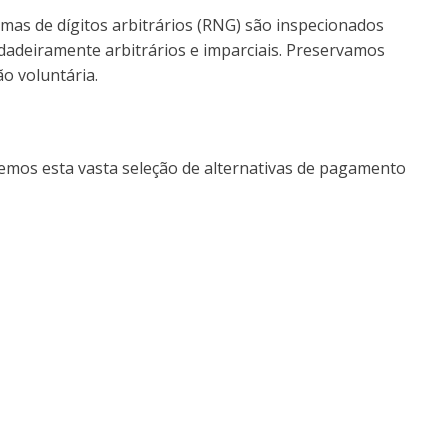
mas de dígitos arbitrários (RNG) são inspecionados
adeiramente arbitrários e imparciais. Preservamos
o voluntária.
emos esta vasta seleção de alternativas de pagamento