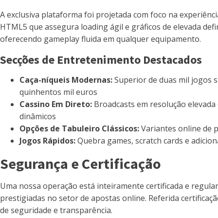
A exclusiva plataforma foi projetada com foco na experiênc
HTML5 que assegura loading ágil e gráficos de elevada d
oferecendo gameplay fluida em qualquer equipamento.
Secções de Entretenimento Destacados
Caça-níqueis Modernas:
Superior de duas mil jogos 
quinhentos mil euros
Cassino Em Direto:
Broadcasts em resolução elevada c
dinâmicos
Opções de Tabuleiro Clássicos:
Variantes online de p
Jogos Rápidos:
Quebra games, scratch cards e adicion
Segurança e Certificação
Uma nossa operação está inteiramente certificada e regula
prestigiadas no setor de apostas online. Referida certifica
de seguridade e transparência.