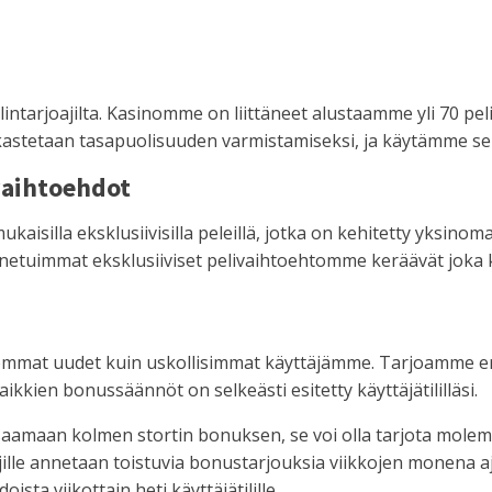
intarjoajilta. Kasinomme on liittäneet alustaamme yli 70 pel
rkastetaan tasapuolisuuden varmistamiseksi, ja käytämme se
vaihtoehdot
kaisilla eksklusiivisilla peleillä, jotka on kehitetty yksinom
Tunnetuimmat eksklusiiviset pelivaihtoehtomme keräävät joka 
 uudet kuin uskollisimmat käyttäjämme. Tarjoamme erinomai
ikkien bonussäännöt on selkeästi esitetty käyttäjätililläsi.
aamaan kolmen stortin bonuksen, se voi olla tarjota mole
äjille annetaan toistuvia bonustarjouksia viikkojen monena 
sta viikottain heti käyttäjätilille