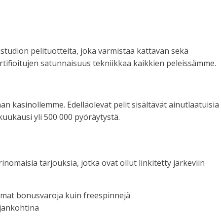
istudion pelituotteita, joka varmistaa kattavan sekä
rtifioitujen satunnaisuus tekniikkaa kaikkien peleissämme.
aan kasinollemme. Edelläolevat pelit sisältävät ainutlaatuisia
kuukausi yli 500 000 pyöräytystä.
sia tarjouksia, jotka ovat ollut linkitetty järkeviin
mmat bonusvaroja kuin freespinnejä
ajankohtina