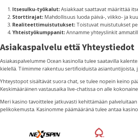
Itsesulku-työkalut:
Asiakkaat saattavat määrittää its
Storttirajat:
Mahdollisuus luoda päivä-, viikko- ja kuu
Realiteettimuistutukset:
Toistuvat muistutukset pe
Yhteistyökumppanit:
Annamme yhteyslinkit ammatillis
Asiakaspalvelu että Yhteystiedot
Asiakaspalvelumme Ocean kasinolla tulee saatavilla kalente
kielellä. Tiimimme rakentuu sertifioiduista asiantuntijoista
Yhteystopot sisältävät suora chat, se tulee nopein keino pää
Keskimääräinen vastausaika live-chatissa on alle kokonainen
Meri kasino tavoittelee jatkuvasti kehittämään palveluita
pelikokemusta. Kasinomme päämääränä tulee antaa kasinoala