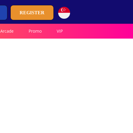
REGISTER
Arcade
Promo
VIP