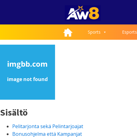
Sports
Esports
Sisältö
Pelitarjonta sekä Pelintarjoajat
Bonusohjelma että Kampanjat