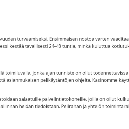
uden turvaamiseksi. Ensimmäisen nostoa varten vaaditaan k
sessi kestää tavallisesti 24-48 tuntia, minkä kuluttua kotiut
toimiluvalla, jonka ajan tunniste on ollut todennettavissa
ä asianmukaisen pelikäytäntöjen ohjeita. Kasinomme käyttä
idaan salaatuille palvelintietokoneille, joilla on ollut kulku
innan heidän tiedoistaan. Pelirahan ja yhteiön toimintarah