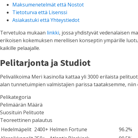
Maksumenetelmät että Nostot
Tietoturva että Lisenssi
Asiakastuki että Yhteystiedot
Tervetuloa mukaan
linkki
, jossa yhdistyvät vedenalaisen m
erikoisen kokemuksen merellisen konseptin ympärille luotun
kaikille pelaajalle.
Pelitarjonta ja Studiot
Pelivalikoima Meri kasinolla kattaa yli 3000 erilaista peli
alan tunnetuimpien valmistajien parissa taataksemme, nii
Pelikategoria
Pelimäärän Määrä
Suosituin Pelituote
Teoreettinen palautus
Hedelmäpelit
2400+
Helmen Fortune
96.2%