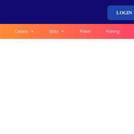
LOGIN
Casino
Slots
Poker
Fishing