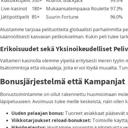
Klassikkopelit
350+
Atlantic Blackjack
99.5%
Live-kasinot
180+
Mukaansatempaava Roulette
97.3%
Jättipottipelit
85+
Suurin Fortune
96.0%
Alustamme tarjoaa pelituotteita globaalisti parhaimmilta pel
säännöllisesti kasvavan pelikokoelman. Kukin peli tulee ta
Erikoisuudet sekä Yksinoikeudelliset Peli
Valtameri kasinolla olemme ylpeitä erityisesti meren tyylin mu
lisätoimintoja että visuaaleja, joita ei voi löydä muualta. 
Bonusjärjestelmä että Kampanjat
Bonustoimintamme on ollut rakennettu huomioimaan molemmat
läpipeluuseen. Avoimuus tulee meille keskeistä, näin ollen ka
Uuden pelaajan bonus:
Tuoreet asiakkaat pääsevät s
Viikkotarjoukset reload-bonukset:
Toimiville käytt
Häviöpalautus:
Hyvitämme prosentin kadotetuista vedoi