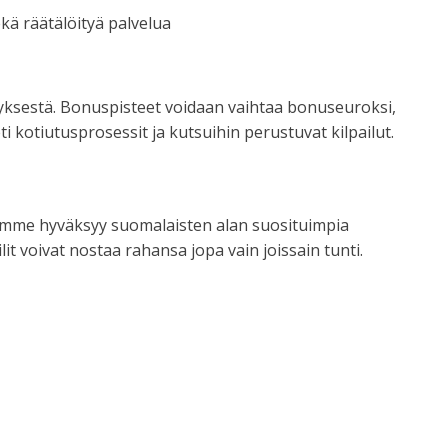
ä räätälöityä palvelua
ytyksestä. Bonuspisteet voidaan vaihtaa bonuseuroksi,
ti kotiutusprosessit ja kutsuihin perustuvat kilpailut.
tamme hyväksyy suomalaisten alan suosituimpia
 voivat nostaa rahansa jopa vain joissain tunti.