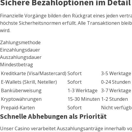
Sichere Bezahloptionen im Detail
Finanzielle Vorgänge bilden den Rückgrat eines jeden vert
höchste Sicherheitsnormen erfüllt. Alle Transaktionen blei
wird.
Zahlungsmethode
Einzahlungsdauer
Auszahlungsdauer
Mindestbetrag
Kreditkarte (Visa/Mastercard)
Sofort
3-5 Werktage
E-Wallets (Skrill, Neteller)
Sofort
0-24 Stunden
Banküberweisung
1-3 Werktage
3-7 Werktage
Kryptowährungen
15-30 Minuten
1-2 Stunden
Prepaid-Karten
Sofort
Nicht verfügb
Schnelle Abhebungen als Priorität
Unser Casino verarbeitet Auszahlungsanträge innerhalb vo