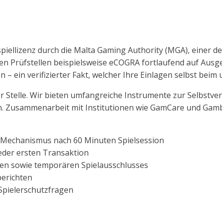
sspiellizenz durch die Malta Gaming Authority (MGA), einer
ernen Prüfstellen beispielsweise eCOGRA fortlaufend auf Au
– ein verifizierter Fakt, welcher Ihre Einlagen selbst beim 
r Stelle. Wir bieten umfangreiche Instrumente zur Selbstve
n. Zusammenarbeit mit Institutionen wie GamCare und Gam
k-Mechanismus nach 60 Minuten Spielsession
jeder ersten Transaktion
ften sowie temporären Spielausschlusses
berichten
Spielerschutzfragen