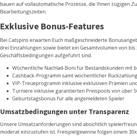
bauen auf vollautomatische Prozesse, die Ihnen zügigen Zu
Bearbeitungszeiten.
Exklusive Bonus-Features
Bei Catspins erwarten Euch maßgeschneiderte Bonusangebot
drei Einzahlungen sowie bietet ein Gesamtvolumen von bis z
Geschäftsbedingungen aufgeführt sind.
Wöchentliche Nachlad-Boni für Bestandskunden mit b
Cashback-Programm samt wöchentlicher Rückzahlung 
VIP-Treueprogramm inklusive exklusiven Prämien un
Turniere inklusive garantierten Preispools von über 
Geburtstagsbonus für alle angemeldeten Spieler
Umsatzbedingungen unter Transparenz
Unsere Umsatzanforderungen sind absichtlich spielerfreund
moderat einzustufen ist. Freispielgewinne folgen einem 