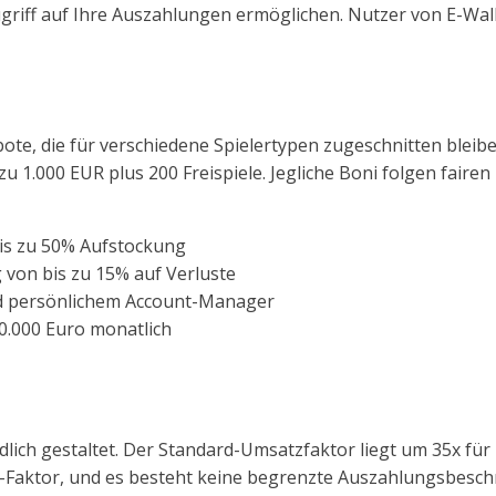
griff auf Ihre Auszahlungen ermöglichen. Nutzer von E-Wal
e, die für verschiedene Spielertypen zugeschnitten bleibe
u 1.000 EUR plus 200 Freispiele. Jegliche Boni folgen fair
is zu 50% Aufstockung
von bis zu 15% auf Verluste
d persönlichem Account-Manager
50.000 Euro monatlich
lich gestaltet. Der Standard-Umsatzfaktor liegt um 35x für
30x-Faktor, und es besteht keine begrenzte Auszahlungsbe