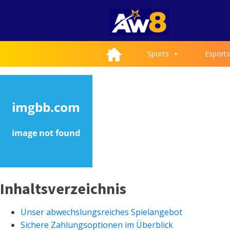
Sports
Esports
Inhaltsverzeichnis
Unser abwechslungsreiches Spielangebot
Sichere Zahlungsoptionen im Überblick