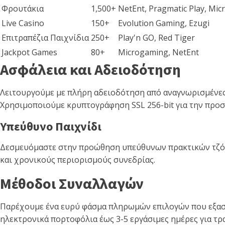
Φρουτάκια
1,500+
NetEnt, Pragmatic Play, Mi
Live Casino
150+
Evolution Gaming, Ezugi
Επιτραπέζια Παιχνίδια
250+
Play'n GO, Red Tiger
Jackpot Games
80+
Microgaming, NetEnt
Ασφάλεια και Αδειοδότηση
Λειτουργούμε με πλήρη αδειοδότηση από αναγνωρισμένες 
Χρησιμοποιούμε κρυπτογράφηση SSL 256-bit για την προ
Υπεύθυνο Παιχνίδι
Δεσμευόμαστε στην προώθηση υπεύθυνων πρακτικών τζόγο
και χρονικούς περιορισμούς συνεδρίας.
Μέθοδοι Συναλλαγών
Παρέχουμε ένα ευρύ φάσμα πληρωμών επιλογών που εξασφαλ
ηλεκτρονικά πορτοφόλια έως 3-5 εργάσιμες ημέρες για τρ