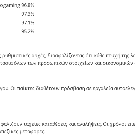
crogaming
96.8%
97.3%
97.1%
95.2%
ρυθμιστικές αρχές, διασφαλίζοντας ότι κάθε πτυχή της λ
στασία όλων των προσωπικών στοιχείων και οικονομικών
υ. Οι παίκτες διαθέτουν πρόσβαση σε εργαλεία αυτοελέ
ίζουν ταχείες καταθέσεις και αναλήψεις. Οι χρόνοι επεξ
απεζικές μεταφορές.