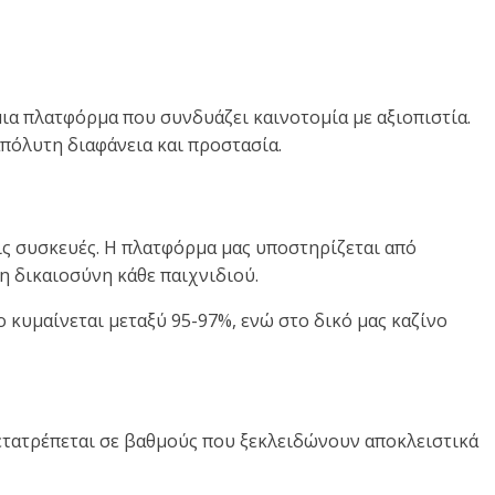
ια πλατφόρμα που συνδυάζει καινοτομία με αξιοπιστία.
πόλυτη διαφάνεια και προστασία.
τις συσκευές. Η πλατφόρμα μας υποστηρίζεται από
η δικαιοσύνη κάθε παιχνιδιού.
 κυμαίνεται μεταξύ 95-97%, ενώ στο δικό μας καζίνο
ετατρέπεται σε βαθμούς που ξεκλειδώνουν αποκλειστικά