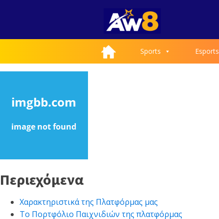
Sports
Esports
Περιεχόμενα
Χαρακτηριστικά της Πλατφόρμας μας
Το Πορτφόλιο Παιχνιδιών της πλατφόρμας