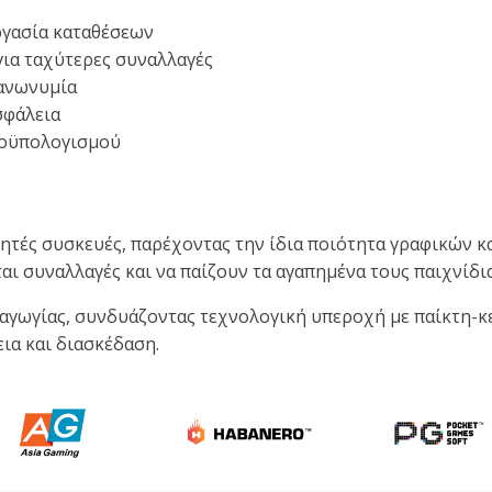
ργασία καταθέσεων
z για ταχύτερες συναλλαγές
 ανωνυμία
σφάλεια
ροϋπολογισμού
τές συσκευές, παρέχοντας την ίδια ποιότητα γραφικών κα
αι συναλλαγές και να παίζουν τα αγαπημένα τους παιχνίδ
χαγωγίας, συνδυάζοντας τεχνολογική υπεροχή με παίκτη-κ
ια και διασκέδαση.