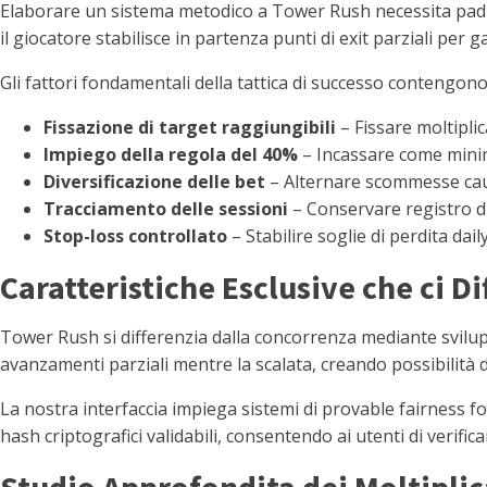
Elaborare un sistema metodico a Tower Rush necessita padro
il giocatore stabilisce in partenza punti di exit parziali per g
Gli fattori fondamentali della tattica di successo contengono
Fissazione di target raggiungibili
– Fissare moltiplic
Impiego della regola del 40%
– Incassare come minimo
Diversificazione delle bet
– Alternare scommesse caute
Tracciamento delle sessioni
– Conservare registro di 
Stop-loss controllato
– Stabilire soglie di perdita dai
Caratteristiche Esclusive che ci D
Tower Rush si differenzia dalla concorrenza mediante svilupp
avanzamenti parziali mentre la scalata, creando possibilità
La nostra interfaccia impiega sistemi di provable fairness f
hash criptografici validabili, consentendo ai utenti di verific
Studio Approfondita dei Moltiplic