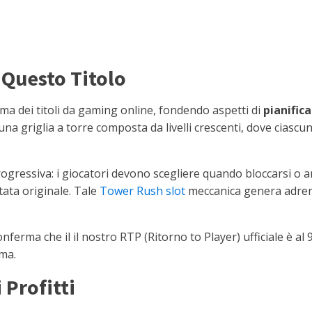
 Questo Titolo
 dei titoli da gaming online, fondendo aspetti di
pianific
una griglia a torre composta da livelli crescenti, dove ciascu
gressiva: i giocatori devono scegliere quando bloccarsi o an
tata originale. Tale
Tower Rush slot
meccanica genera adrena
nferma che il il nostro RTP (Ritorno to Player) ufficiale è al 9
ma.
 Profitti