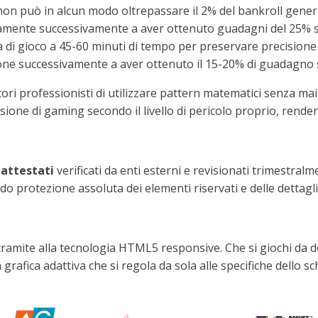
non può in alcun modo oltrepassare il 2% del bankroll gener
camente successivamente a aver ottenuto guadagni del 25% su
a di gioco a 45-60 minuti di tempo per preservare precisione 
ne successivamente a aver ottenuto il 15-20% di guadagno su
tori professionisti di utilizzare pattern matematici senza mai
ssione di gaming secondo il livello di pericolo proprio, ren
 attestati
verificati da enti esterni e revisionati trimestralm
do protezione assoluta dei elementi riservati e delle dettagl
amite alla tecnologia HTML5 responsive. Che si giochi da des
 grafica adattiva che si regola da sola alle specifiche dello 