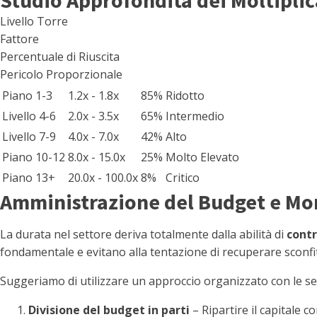
Livello Torre
Fattore
Percentuale di Riuscita
Pericolo Proporzionale
Piano 1-3
1.2x - 1.8x
85%
Ridotto
Livello 4-6
2.0x - 3.5x
65%
Intermedio
Livello 7-9
4.0x - 7.0x
42%
Alto
Piano 10-12
8.0x - 15.0x
25%
Molto Elevato
Piano 13+
20.0x - 100.0x
8%
Critico
Amministrazione del Budget e Mon
La durata nel settore deriva totalmente dalla abilità di
contr
fondamentale e evitano alla tentazione di recuperare sconfitte
Suggeriamo di utilizzare un approccio organizzato con le se
Divisione del budget in parti
– Ripartire il capitale 