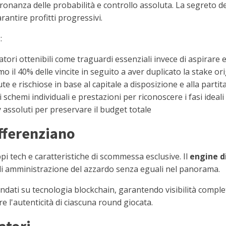
nanza delle probabilità e controllo assoluta. La segreto de
arantire profitti progressivi.
:
atori ottenibili come traguardi essenziali invece di aspirare e
 il 40% delle vincite in seguito a aver duplicato la stake or
 e rischiose in base al capitale a disposizione e alla partita
schemi individuali e prestazioni per riconoscere i fasi ideal
ly assoluti per preservare il budget totale
ifferenziano
i tech e caratteristiche di scommessa esclusive. Il
engine d
 di amministrazione del azzardo senza eguali nel panorama.
ondati su tecnologia blockchain, garantendo visibilità compl
are l'autenticità di ciascuna round giocata.
atori