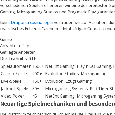
verschiedenen Spielen offerieren wir eine der breitesten 
Gaming, Microgaming Studios und Pragmatic Play garantie
Beim
Dragonia casino login
vertrauen wir auf Variation, die
realistisches Echtzeit-Casino mit leibhaftigen Gebern kreie
Genre
Anzahl der Titel
Gefragte Anbieter
Durchschnitts-RTP
Spielautomaten
1500+
NetEnt Gaming, Play'n GO Gaming, P
Casino-Spiele
200+
Evolution Studios, Microgaming
Live-Spiele
150+
Evolution, Ezugi Gaming
Jackpot-Spiele
80+
Microgaming Systems, Red Tiger St
Video Poker
45+
NetEnt Gaming, Microgaming Syste
Neuartige Spielmechaniken und besondere
Die Plattform zeichnet sich durch einmalige Titel aus, die 