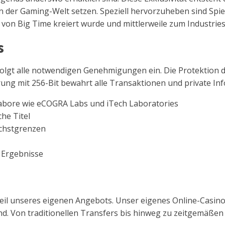
 der Gaming-Welt setzen. Speziell hervorzuheben sind Spie
von Big Time kreiert wurde und mittlerweile zum Industriest
s
olgt alle notwendigen Genehmigungen ein. Die Protektion de
rung mit 256-Bit bewahrt alle Transaktionen und private I
abore wie eCOGRA Labs und iTech Laboratories
he Titel
chstgrenzen
 Ergebnisse
er Teil unseres eigenen Angebots. Unser eigenes Online-Casi
nd. Von traditionellen Transfers bis hinweg zu zeitgemäße