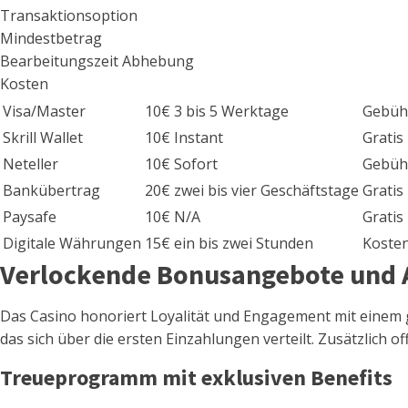
Transaktionsoption
Mindestbetrag
Bearbeitungszeit Abhebung
Kosten
Visa/Master
10€
3 bis 5 Werktage
Gebüh
Skrill Wallet
10€
Instant
Gratis
Neteller
10€
Sofort
Gebüh
Bankübertrag
20€
zwei bis vier Geschäftstage
Gratis
Paysafe
10€
N/A
Gratis
Digitale Währungen
15€
ein bis zwei Stunden
Kosten
Verlockende Bonusangebote und 
Das Casino honoriert Loyalität und Engagement mit einem 
das sich über die ersten Einzahlungen verteilt. Zusätzlich 
Treueprogramm mit exklusiven Benefits