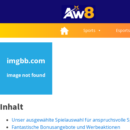
Sports
Esports
Inhalt
Unser ausgewählte Spielauswahl für anspruchsvolle S
Fantastische Bonusangebote und Werbeaktionen