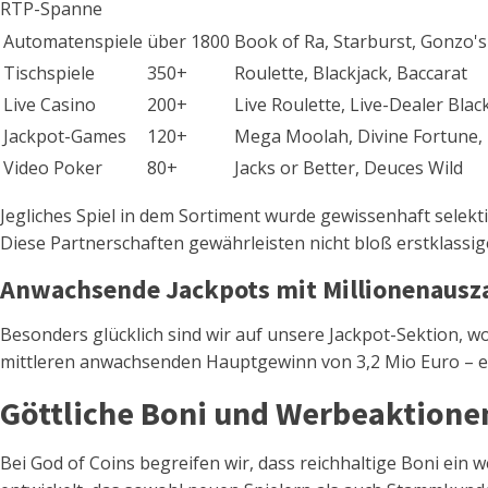
RTP-Spanne
Automatenspiele
über 1800
Book of Ra, Starburst, Gonzo'
Tischspiele
350+
Roulette, Blackjack, Baccarat
Live Casino
200+
Live Roulette, Live-Dealer Bla
Jackpot-Games
120+
Mega Moolah, Divine Fortune, 
Video Poker
80+
Jacks or Better, Deuces Wild
Jegliches Spiel in dem Sortiment wurde gewissenhaft selek
Diese Partnerschaften gewährleisten nicht bloß erstklass
Anwachsende Jackpots mit Millionenausz
Besonders glücklich sind wir auf unsere Jackpot-Sektion,
mittleren anwachsenden Hauptgewinn von 3,2 Mio Euro – ein
Göttliche Boni und Werbeaktione
Bei God of Coins begreifen wir, dass reichhaltige Boni ein