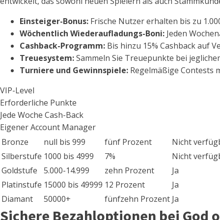
entwickelt, das sowohl neuen Spielern als auch Stammku
Einsteiger-Bonus:
Frische Nutzer erhalten bis zu 1.00
Wöchentlich Wiederaufladungs-Boni:
Jeden Wochenan
Cashback-Programm:
Bis hinzu 15% Cashback auf V
Treuesystem:
Sammeln Sie Treuepunkte bei jegliche
Turniere und Gewinnspiele:
Regelmäßige Contests m
VIP-Level
Erforderliche Punkte
Jede Woche Cash-Back
Eigener Account Manager
Bronze
null bis 999
fünf Prozent
Nicht verfüg
Silberstufe
1000 bis 4999
7%
Nicht verfüg
Goldstufe
5.000-14.999
zehn Prozent
Ja
Platinstufe
15000 bis 49999
12 Prozent
Ja
Diamant
50000+
fünfzehn Prozent
Ja
Sichere Bezahloptionen bei God o