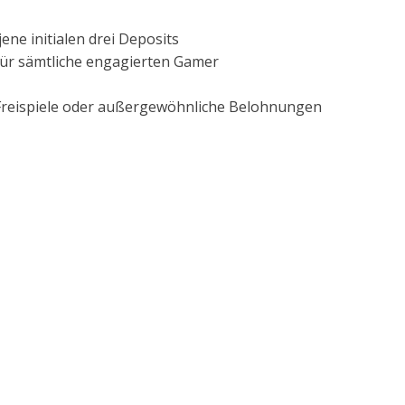
ene initialen drei Deposits
für sämtliche engagierten Gamer
 Freispiele oder außergewöhnliche Belohnungen