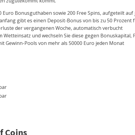
nden zugutekommt kommt.
0 Euro Bonusguthaben sowie 200 Free Spins, aufgeteilt auf j
fang gibt es einen Deposit-Bonus von bis zu 50 Prozent 
erluste der vergangenen Woche, automatisch verbucht
m Wetteinsatz und wechseln Sie diese gegen Bonuskapital,
it Gewinn-Pools von mehr als 50000 Euro jeden Monat
bar
bar
f Coins