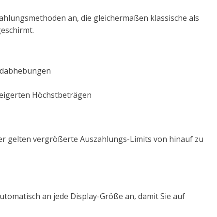
 Zahlungsmethoden an, die gleichermaßen klassische als
eschirmt.
Geldabhebungen
eigerten Höchstbeträgen
ler gelten vergrößerte Auszahlungs-Limits von hinauf zu
utomatisch an jede Display-Größe an, damit Sie auf