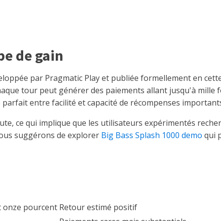
pe de gain
développée par Pragmatic Play et publiée formellement en cet
que tour peut générer des paiements allant jusqu'à mille fo
parfait entre facilité et capacité de récompenses important
aute, ce qui implique que les utilisateurs expérimentés rech
 nous suggérons de explorer
Big Bass Splash 1000 demo
qui p
et onze pourcent
Retour estimé positif