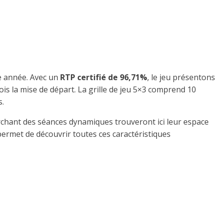
te année. Avec un
RTP certifié de 96,71%
, le jeu présentons
is la mise de départ. La grille de jeu 5×3 comprend 10
s.
erchant des séances dynamiques trouveront ici leur espace
ermet de découvrir toutes ces caractéristiques