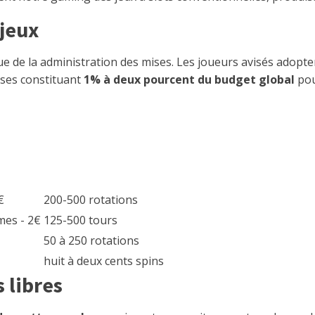
jeux
e de la administration des mises. Les joueurs avisés adop
ises constituant
1% à deux pourcent du budget global
pou
€
200-500 rotations
mes - 2€
125-500 tours
50 à 250 rotations
huit à deux cents spins
 libres