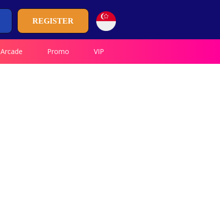
REGISTER
Arcade
Promo
VIP