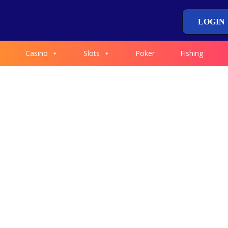
LOGIN
Casino
Slots
Poker
Fishing