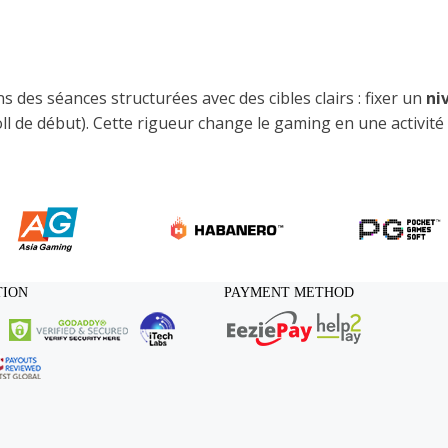
s des séances structurées avec des cibles clairs : fixer un
ni
de début). Cette rigueur change le gaming en une activité l
TION
PAYMENT METHOD