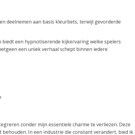
en deelnemen aan basis kleurbets, terwijl gevorderde
n biedt een hypnotiserende kijkervaring welke spelers
, hetgeen een uniek verhaal schept binnen iedere
n
tegreren zonder mijn essentiele charme te verliezen. Deze
 behouden. In een industrie die constant verandert, bied ik