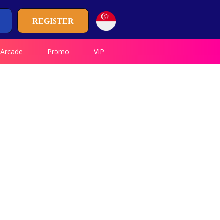
REGISTER
Arcade
Promo
VIP