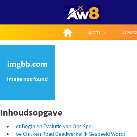
Sports
Esports
Inhoudsopgave
Het Begin en Evolutie van Ons Spel
Hoe Chicken Road Daadwerkelijk Gespeeld Wordt