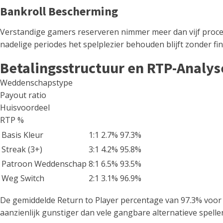
Bankroll Bescherming
Verstandige gamers reserveren nimmer meer dan vijf proce
nadelige periodes het spelplezier behouden blijft zonder fin
Betalingsstructuur en RTP-Analys
Weddenschapstype
Payout ratio
Huisvoordeel
RTP %
Basis Kleur
1:1
2.7%
97.3%
Streak (3+)
3:1
4.2%
95.8%
Patroon Weddenschap
8:1
6.5%
93.5%
Weg Switch
2:1
3.1%
96.9%
De gemiddelde Return to Player percentage van 97.3% voor ba
aanzienlijk gunstiger dan vele gangbare alternatieve spelle