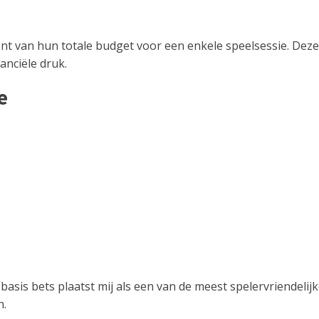
nt van hun totale budget voor een enkele speelsessie. Dez
anciële druk.
e
sis bets plaatst mij als een van de meest spelervriendelijk
n.