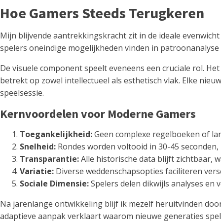
Hoe Gamers Steeds Terugkeren
Mijn blijvende aantrekkingskracht zit in de ideale evenwic
spelers oneindige mogelijkheden vinden in patroonanalyse 
De visuele component speelt eveneens een cruciale rol. Het
betrekt op zowel intellectueel als esthetisch vlak. Elke ni
speelsessie.
Kernvoordelen voor Moderne Gamers
Toegankelijkheid:
Geen complexe regelboeken of lan
Snelheid:
Rondes worden voltooid in 30-45 seconden, 
Transparantie:
Alle historische data blijft zichtbaa
Variatie:
Diverse weddenschapsopties faciliteren versch
Sociale Dimensie:
Spelers delen dikwijls analyses en
Na jarenlange ontwikkeling blijf ik mezelf heruitvinden do
adaptieve aanpak verklaart waarom nieuwe generaties spelers