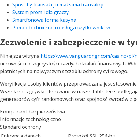
Sposoby transakcji i maksima transakcji
System premii dla graczy
Smartfonowa forma kasyna
Pomoc techniczne i obsługa użytkowników
Zezwolenie i zabezpieczenie w t
Niniejsza witryna
https://www.vanguardngr.com/casino/pl/n
uczciwości i przejrzystości każdych działań finansowych. 
płatniczych na najwyższym szczeblu ochrony cyfrowego.
Weryfikacja osoby klientów przeprowadzana jest stosownie
Wszelkie rozgrywki oferowane w naszej bibliotece podlega
generatorów cyfr randomowych oraz spójność zwrotów z 
Komponent bezpieczeństwa
Informacje technologiczne
Standard ochrony
Enkrypcja danych
Protokół SSL 256-bit