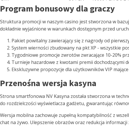
Program bonusowy dla graczy
Struktura promocji w naszym casino jest stworzona w bazuj
dokładnie wyjaśnione w warunkach dostępnym przed uruch
Pakiet powitalny zawierający się z nagrody od pierws
System wierności zbudowany na pkt XP - wszystkie po
Tygodniowe promocje zwrotów zwracające 10-20% prz
Turnieje hazardowe z kwotami premii dochodzącymi do
Ekskluzywne propozycje dla użytkowników VIP mając
Przenośna wersja kasyna
Strona smartfonowa NV Kasyna została stworzona w technol
do rozdzielczości wyświetlacza gadżetu, gwarantując równo
Wersja mobilna zachowuje zupełną kompatybilność z wszelk
chat na żywo. Ulepszenie obrazów oraz redukcja informacji