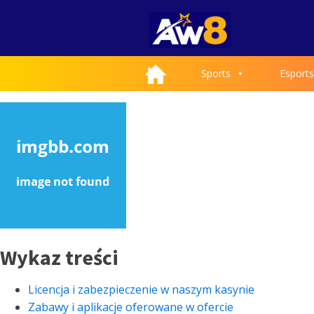
Sports
Esports
Wykaz treści
Licencja i zabezpieczenie w naszym kasynie
Zabawy i aplikacje oferowane w ofercie