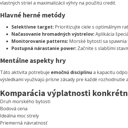
vlastných striel a maximalizácii výhry na použitú credit.
Hlavné herné metódy
Selektívne target:
Prioritizujte ciele s optimálnym r
Načasovanie hromadných výstrelov:
Aplikácia špeci
Monitorovanie patterns:
Morské bytosti sa spawnia 
Postupná nárastanie power:
Začnite s slabšími stavm
Mentálne aspekty hry
Táto aktivita potrebuje
emočnú disciplínu
a kapacitu odpor
výsledkami využívajú prísne zásady pre každé rozhodnutie a
Komparácia výplatnosti konkrétn
Druh morského bytosti
Bodová cena
Ideálna moc strely
Priemerná návratnosť