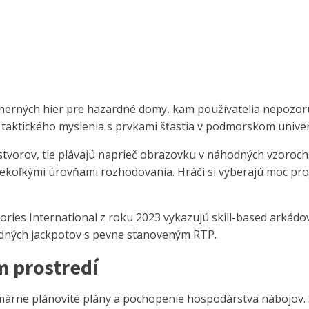
d herných hier pre hazardné domy, kam používatelia nepozoru
 taktického myslenia s prvkami šťastia v podmorskom univ
stvorov, tie plávajú naprieč obrazovku v náhodných vzoroc
ekoľkými úrovňami rozhodovania. Hráči si vyberajú moc proj
tories International z roku 2023 vykazujú skill-based arká
ardných jackpotov s pevne stanoveným RTP.
 prostredí
rimárne plánovité plány a pochopenie hospodárstva nábojov. 