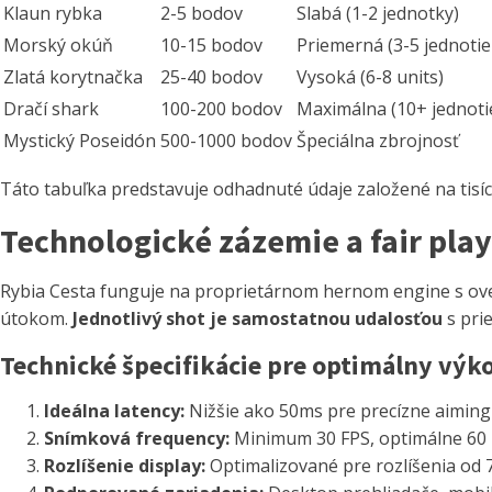
Klaun rybka
2-5 bodov
Slabá (1-2 jednotky)
Morský okúň
10-15 bodov
Priemerná (3-5 jednotie
Zlatá korytnačka
25-40 bodov
Vysoká (6-8 units)
Dračí shark
100-200 bodov
Maximálna (10+ jednoti
Mystický Poseidón
500-1000 bodov
Špeciálna zbrojnosť
Táto tabuľka predstavuje odhadnuté údaje založené na tisíc
Technologické zázemie a fair play
Rybia Cesta funguje na proprietárnom hernom engine s over
útokom.
Jednotlivý shot je samostatnou udalosťou
s pri
Technické špecifikácie pre optimálny výk
Ideálna latency:
Nižšie ako 50ms pre precízne aiming
Snímková frequency:
Minimum 30 FPS, optimálne 60
Rozlíšenie display:
Optimalizované pre rozlíšenia od 