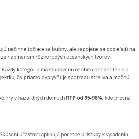
jú nečinne točiace sa bubny, ale zapojene sa podieľajú na
erze naplnenom rôznorodých oceánskych tvorov.
h. Každý kategória má stanovenú osobitú ohodnotenie a
ektilu, čo priamo ovplyvňuje spotrebu streliva a možnú
dové hry v hazardných domoch
RTP od 95-98%
, kde presná
Skúsení účastníci aplikujú početné prístupy k vyladeniu