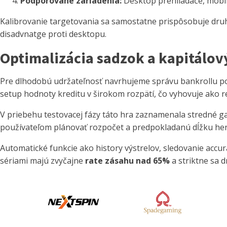
Podporované zariadenia:
Desktop prehliadače, mobil
Kalibrovanie targetovania sa samostatne prispôsobuje druhu
disadvnatge proti desktopu.
Optimalizácia sadzok a kapitálov
Pre dlhodobú udržateľnosť navrhujeme správu bankrollu p
setup hodnoty kreditu v širokom rozpätí, čo vyhovuje ako r
V priebehu testovacej fázy táto hra zaznamenala stredné ga
používateľom plánovať rozpočet a predpokladanú dĺžku herne
Automatické funkcie ako history výstrelov, sledovanie accur
sériami majú zvyčajne
rate zásahu nad 65%
a striktne sa d