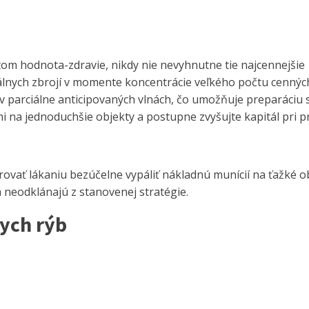
atom hodnota-zdravie, nikdy nie nevyhnutne tie najcennejšie
álnych zbrojí v momente koncentrácie veľkého počtu cenných 
v parciálne anticipovaných vlnách, čo umožňuje preparáciu 
i na jednoduchšie objekty a postupne zvyšujte kapitál pri pr
ovať lákaniu bezúčelne vypáliť nákladnú munícií na ťažké o
 neodklánajú z stanovenej stratégie.
ych rýb