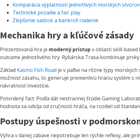
Komparácia výplatnosti jednotlivých morských stvorov
Technické pozadie a fair play
Zlepšenie sadzok a bankroll riadenie
Mechanika hry a kľúčové zásady
Prezentovaná hra je
moderný prístup
v oblasti skill-base
outcame jednotlivého hry. Rybárska Trasa kombinuje prvky
Základ
Kasíno Fish Road
je v paľbe na rôzne typy morských 
možnosť zásahu, to generuje premenlivú hraciu systém s ni
návratnosť investície.
Potvrdený fact: Podľa dát nestrannej štúdie Gaming Labora
hodnota sa odvíja od zručnosti hráča, na rozdiel od štand
Postupy úspešnosti v podmorskom
Výhra v danej zábave nepotrebuje len rýchle reflexy, ale p