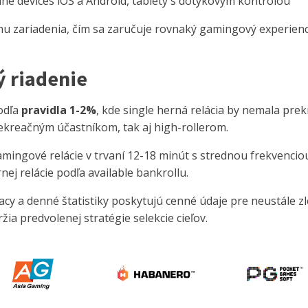
né devices iOS a Android, tablety s dotykovým kontrolou
 zariadenia, čím sa zaručuje rovnaký gamingový experience 
ý riadenie
odľa
pravidla 1-2%
, kde single herná relácia by nemala pre
ekreačným účastníkom, tak aj high-rollerom.
mingové relácie v trvaní 12-18 minút s strednou frekvenciou
j relácie podľa available bankrollu.
acy a denné štatistiky poskytujú cenné údaje pre neustále zl
ržia predvolenej stratégie selekcie cieľov.