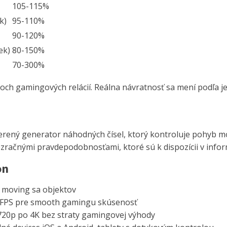
105-115%
k)
95-110%
90-120%
ek)
80-150%
70-300%
och gamingových relácií. Reálna návratnosť sa mení podľa je
ený generator náhodných čísel, ktorý kontroluje pohyb mor
ezračnými pravdepodobnosťami, ktoré sú k dispozícii v inform
on
 moving sa objektov
 FPS pre smooth gamingu skúsenosť
720p po 4K bez straty gamingovej výhody