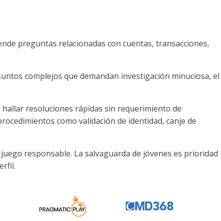
iende preguntas relacionadas con cuentas, transacciones,
 asuntos complejos que demandan investigación minuciosa, el
hallar resoluciones rápidas sin requerimiento de
rocedimientos como validación de identidad, canje de
 juego responsable. La salvaguarda de jóvenes es prioridad
rfil.