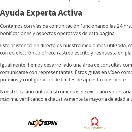
Ayuda Experta Activa
Contamos con vías de comunicación funcionando las 24 hrs, 
bonificaciones y aspectos operativos de esta página.
Este asistencia en directo es nuestro medio más utilizado,
correo electrónico ofrece rastreo escrito y respuesta en p
Igualmente, hemos desarrollado una área de consultas comu
comunicarse con representantes. Estos guías en vídeo compl
premios y configuración de límites de apuesta consciente.
Nuestro casino utiliza instrumentos de exclusión voluntari
máxima, verificando exhaustivamente la mayoría de edad a tr