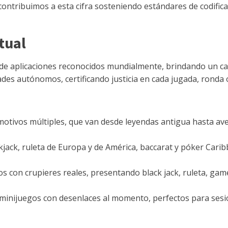
tribuimos a esta cifra sosteniendo estándares de codificaci
tual
 de aplicaciones reconocidos mundialmente, brindando un cat
ades autónomos, certificando justicia en cada jugada, ronda 
motivos múltiples, que van desde leyendas antigua hasta av
kjack, ruleta de Europa y de América, baccarat y póker Cari
 con crupieres reales, presentando black jack, ruleta, gam
minijuegos con desenlaces al momento, perfectos para sesi