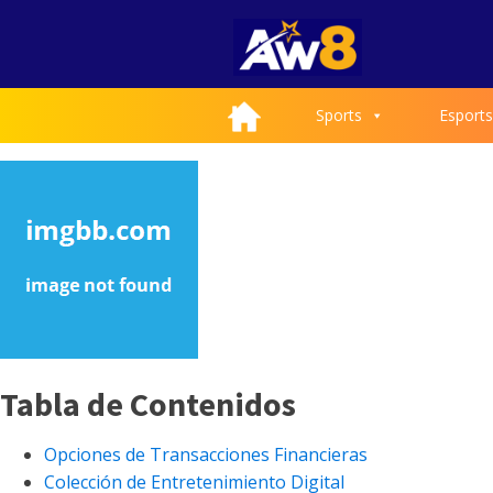
Sports
Esports
Tabla de Contenidos
Opciones de Transacciones Financieras
Colección de Entretenimiento Digital