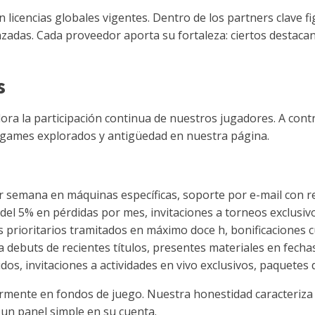
icencias globales vigentes. Dentro de los partners clave f
zadas. Cada proveedor aporta su fortaleza: ciertos destaca
s
ora la participación continua de nuestros jugadores. A con
e games explorados y antigüedad en nuestra página.
r semana en máquinas específicas, soporte por e-mail con re
 del 5% en pérdidas por mes, invitaciones a torneos exclusiv
es prioritarios tramitados en máximo doce h, bonificaciones
 debuts de recientes títulos, presentes materiales en fecha
s, invitaciones a actividades en vivo exclusivos, paquetes d
ormente en fondos de juego. Nuestra honestidad caracteriz
un panel simple en su cuenta.