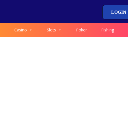
LOGIN
Casino
Slots
Poker
Fishing