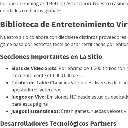
European Gaming and Betting Association. Nuestro casino con
entidades crediticias globales.
Biblioteca de Entretenimiento Vir
Nuestro sitio colabora con diecisiete distintos proveedores
game pasa por estrictas tests de azar certificadas por entid
Secciones Importantes en La Sitio
Slots de Video Slots:
Por encima de 1,200 títulos con 
frecuentemente el 1.000.000 de €.
Títulos de Table Clásicos:
Versiones diversas de blac
apostadores veteranos.
Juegos en Vivo:
Emisiones HD desde estudios dedicados
para esta página.
Juegos Instantáneos:
Crash games, ruedas veloces y 
Desarrolladores Tecnológicos Partners